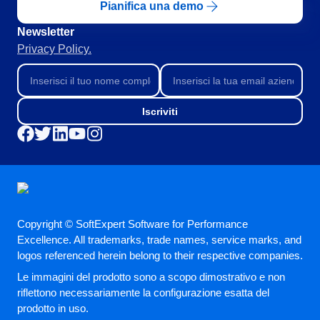
ISO 37001
Pianifica una demo
Storeroom
Supplier
Meeting
Newsletter
Supply
Privacy Policy.
ISO 13485
Time Control
MSA
Aerospaziale e Difesa
Agroindustria
ISO 45001
OKR
Alimenti e Bevande
Iscriviti
Automobilistico
ISO 20000
Beni di Consumo
PDM
Educazione
Energia e Utilità Pubblica
ISO 31000
Portfolio
Estrazione di Minerali e Metallurgia
Farmaceutica e Scienze della Vita
Copyright © SoftExpert Software for Performance
Protocol
Servizi Finanziari
Excellence. All trademarks, trade names, service marks, and
Settore Pubblico
logos referenced herein belong to their respective companies.
Tecnologia
Request
Le immagini del prodotto sono a scopo dimostrativo e non
Ingegneria e Costruzione
riflettono necessariamente la configurazione esatta del
Produzione
Requirement
prodotto in uso.
Prodotti Chimici