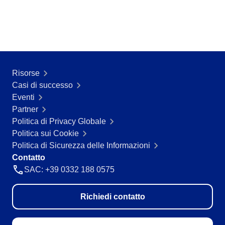
Customer
ISO 19011
Data Lab
Data Lab
FMEA
Drive
AS9100
FMEA
Gamification
Incident
ISO 22301
Risorse
Inspection
Drive
Casi di successo
Kanban
Eventi
Knowledge Base
ISO 26000
Gamification
Partner
Maintenance
Politica di Privacy Globale
Meeting
Inspection
ITIL
Politica sui Cookie
MSA
Politica di Sicurezza delle Informazioni
OKR
Contatto
PDM
Kanban
COBIT
SAC: +39 0332 188 0575
Portfolio
Protocol
Knowledge Base
Request
Richiedi contatto
ISO 10015
Requirement
Maintenance
SPC