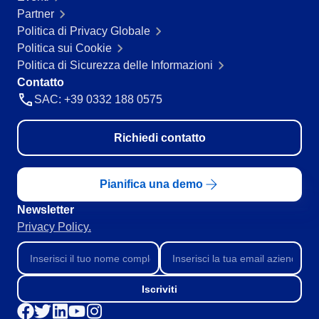
Servizi e Consulenza
Partner
SPC
Servizi Sanitari
Politica di Privacy Globale
Trasporto e Logistica
Politica sui Cookie
Commercio al dettaglio, all’ingrosso e distribuzione
Politica di Sicurezza delle Informazioni
Storeroom
ISO 9001
Contatto
ISO 27001
SAC: +39 0332 188 0575
Supplier
IATF 16949
ISO 22000
Richiedi contatto
Supply
ISO 42001
ISO 50001
ISO/IEC 17025
Pianifica una demo
Time Control
FSSC 22000
Newsletter
COSO
Privacy Policy.
ISO 14001
ISO 15189
Six Sigma
PMBOK
Iscriviti
BSC