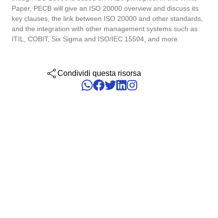
Six Sigma
Paper, PECB will give an ISO 20000 overview and discuss its
Performance
Convalida
key clauses, the link between ISO 20000 and other standards,
Gestione del Lavoro – CWM
Archive
Prodotti Chimici
Process
Raggiungi la Conformità Normativa e l'Efficienza dei Costi: I Serviz
and the integration with other management systems such as
Project
Validazione di SoftExpert per Sistemi Elettronici.
PMBOK
ITIL, COBIT, Six Sigma and ISO/IEC 15504, and more.
Risk
Salute, Sicurezza e Ambiente - EHSM
Asset
Servizi e Consulenza
Survey
Training
BSC
Condividi questa risorsa
Sviluppo umano - HDM
BRM
Servizi Sanitari
Workflow
AppBuilder
Chatbot
Trasporto e Logistica
ISO 55000
APQP-PPAP
Archive
Problem
Copilot AI
Commercio al dettaglio, all’ingrosso e distribuzione
CBOK
Asset
BRM
Capture
Calibration
BPMN
Chatbot
Competence
Copilot AI
ISO 14971
Capture
Competence
Customer