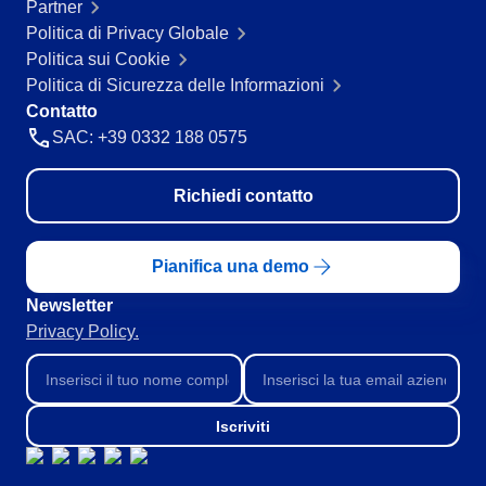
Partner
Servizi e Consulenza
Politica di Privacy Globale
SPC
Servizi Sanitari
Politica sui Cookie
Trasporto e Logistica
Politica di Sicurezza delle Informazioni
Commercio al dettaglio, all’ingrosso e distribuzione
Storeroom
Contatto
ISO 9001
SAC: +39 0332 188 0575
ISO 27001
Supplier
IATF 16949
Richiedi contatto
ISO 22000
Supply
ISO 42001
ISO 50001
Pianifica una demo
ISO/IEC 17025
Time Control
Newsletter
FSSC 22000
Privacy Policy.
COSO
ISO 14001
ISO 15189
Six Sigma
Iscriviti
PMBOK
BSC