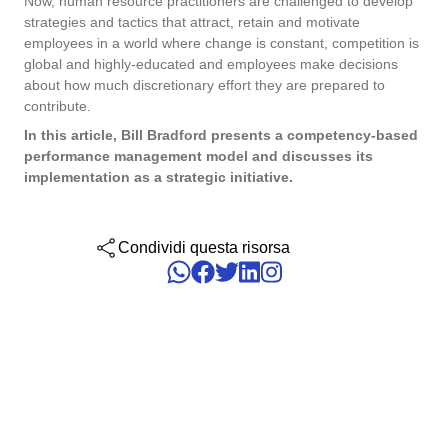
Now, human resource practitioners are challenged to develop
Six Sigma
Performance
strategies and tactics that attract, retain and motivate
Convalida
Gestione del Lavoro – CWM
Archive
Prodotti Chimici
Process
employees in a world where change is constant, competition is
Raggiungi la Conformità Normativa e l'Efficienza dei Costi: I Serviz
global and highly-educated and employees make decisions
Project
Validazione di SoftExpert per Sistemi Elettronici.
PMBOK
about how much discretionary effort they are prepared to
Risk
Salute, Sicurezza e Ambiente - EHSM
Asset
Servizi e Consulenza
contribute.
Survey
In this article, Bill Bradford presents a competency-based
Training
BSC
Sviluppo umano - HDM
BRM
Servizi Sanitari
performance management model and discusses its
Workflow
implementation as a strategic initiative.
AppBuilder
Chatbot
Trasporto e Logistica
ISO 55000
APQP-PPAP
Archive
Condividi questa risorsa
Problem
Copilot AI
Commercio al dettaglio, all’ingrosso e distribuzione
CBOK
Asset
BRM
Capture
Calibration
BPMN
Chatbot
Competence
Copilot AI
ISO 14971
Capture
Competence
Customer