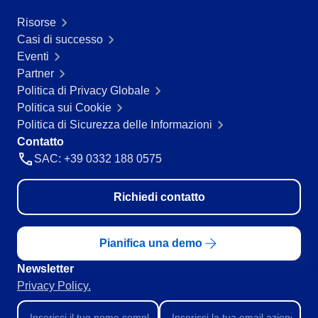
Servizi e Consulenza
Risorse
SPC
Servizi Sanitari
Casi di successo
Trasporto e Logistica
Eventi
Commercio al dettaglio, all’ingrosso e distribuzione
Storeroom
Partner
ISO 9001
Politica di Privacy Globale
ISO 27001
Supplier
Politica sui Cookie
IATF 16949
Politica di Sicurezza delle Informazioni
ISO 22000
Contatto
Supply
ISO 42001
SAC: +39 0332 188 0575
ISO 50001
ISO/IEC 17025
Time Control
Richiedi contatto
FSSC 22000
COSO
ISO 14001
Pianifica una demo
ISO 15189
Six Sigma
Newsletter
PMBOK
Privacy Policy.
BSC