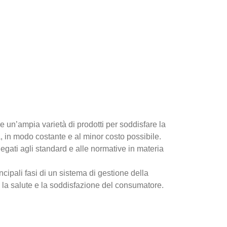
controllo e prevedibilità.&nbsp;
lurgia
MS
Governance, Rischi e
ischi e rafforza la governance
ompetitivo con
Centralizza la governance e 
afety)
COBIT
tinuo.
controlli, audit e ispezioni in
ottiglia migliorando i risultati
ormità, sicurezza e
ci per raccogliere facilmente
za.
ISO 20000
Rischi Aziendali – ER
rischi e traccia tutti i
segui e
Minimizza rischi, massimizza
ità e guida le strategie
, SLA e collaborazione
actice
le strategie verso il success
e un’ampia varietà di prodotti per soddisfare la
LM
, in modo costante e al minor costo possibile.
la qualifica al monitoraggio
isci una documentazione PPAP
egati agli standard e alle normative in materia
cipali fasi di un sistema di gestione della
 - EHSM
 la salute e la soddisfazione del consumatore.
petta norme ambientali e di
asset e centralizza tutto il