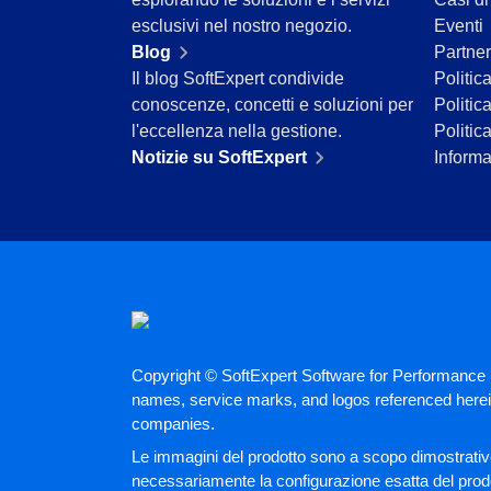
Servizi e Consulenza
esclusivi nel nostro negozio.
Eventi
Servizi Sanitari
Blog
Partner
Trasporto e Logistica
Il blog SoftExpert condivide
Politic
Commercio al dettaglio, all’ingrosso e distribuzione
conoscenze, concetti e soluzioni per
Politic
ISO 9001
l'eccellenza nella gestione.
Politic
ISO 27001
Notizie su SoftExpert
Informa
IATF 16949
ISO 22000
ISO 42001
ISO 50001
ISO/IEC 17025
FSSC 22000
COSO
ISO 14001
Copyright © SoftExpert Software for Performance E
ISO 15189
names, service marks, and logos referenced herein
Six Sigma
companies.
PMBOK
Le immagini del prodotto sono a scopo dimostrativo
BSC
necessariamente la configurazione esatta del prodo