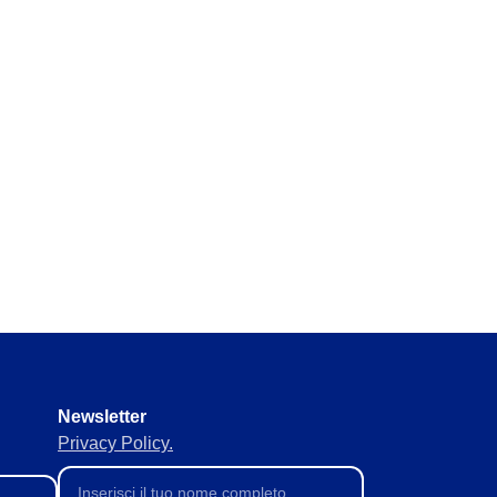
rmativi senza tralasciarne
eale per evitare carenze o
ne delle forniture per
Newsletter
Privacy Policy.