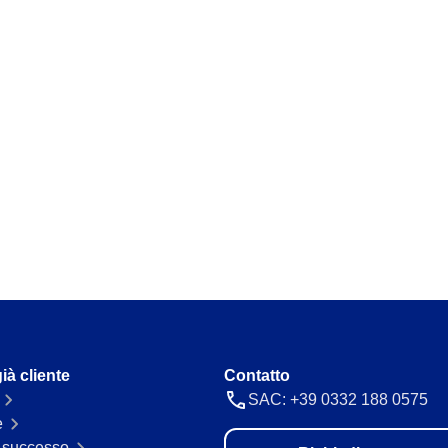
Requirement
he e gestisci le
Mappa e gestisci requisiti legali e no
nessuno.
Storeroom
recisione e agilità.
Monitora il tuo inventario in tempo r
eccessi.
Supply
co pannello.
Ottimizza la registrazione e la gestio
mantenere tutto sempre operativo.
ione con praticità.
ià cliente
Contatto
SAC: +39 0332 188 0575
e
i successo