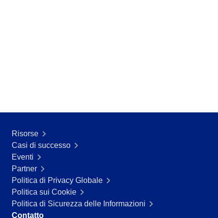
ISO 55000
CBOK
BPMN
ISO 14971
ISO 19011
AS9100
ISO 22301
ISO 26000
ITIL
COBIT
ISO 10015
ISO 37001
Risorse
ISO 13485
Casi di successo
ISO 45001
Eventi
ISO 20000
Partner
ISO 31000
Politica di Privacy Globale
FDA 21 CFR Part 11
Politica sui Cookie
FDA 21 CFR Part 820
Politica di Sicurezza delle Informazioni
GDPR
Contatto