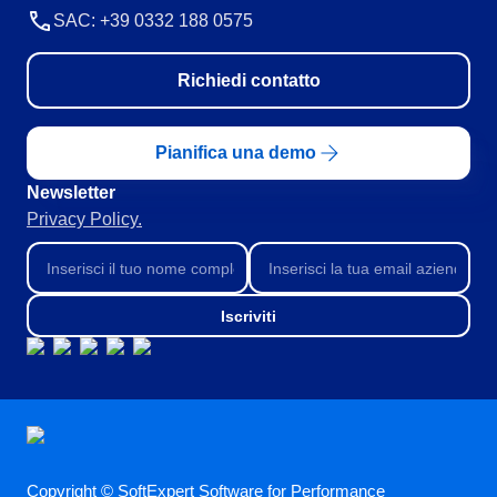
SOX
SAC: +39 0332 188 0575
Consulenza e Impianto
Training
Richiedi contatto
Outsourcing
Integrazione
Automazione dei Processi
Pianifica una demo
Supporto
Newsletter
Servizi di Personalizzazione
Privacy Policy.
Convalida
Casi di Successo
Materiali
Dimostrazione aziendale
Iscriviti
Store
Blog
Strumenti
Newsletter
Copyright © SoftExpert Software for Performance