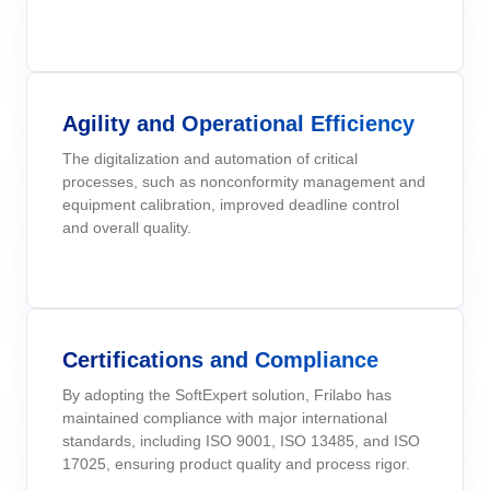
Six Sigma
Performance
Convalida
Gestione del Lavoro – CWM
Archive
Prodotti Chimici
Process
Raggiungi la Conformità Normativa e l'Efficienza dei Costi: I Serviz
Project
Validazione di SoftExpert per Sistemi Elettronici.
PMBOK
Risk
Salute, Sicurezza e Ambiente - EHSM
Asset
Servizi e Consulenza
Agility and Operational Efficiency
Survey
Training
BSC
The digitalization and automation of critical
Sviluppo umano - HDM
BRM
Servizi Sanitari
Workflow
processes, such as nonconformity management and
AppBuilder
equipment calibration, improved deadline control
Chatbot
Trasporto e Logistica
ISO 55000
and overall quality.
APQP-PPAP
Archive
Problem
Copilot AI
Commercio al dettaglio, all’ingrosso e distribuzione
CBOK
Asset
BRM
Capture
Certifications and Compliance
Calibration
BPMN
Chatbot
By adopting the SoftExpert solution, Frilabo has
Competence
Copilot AI
maintained compliance with major international
ISO 14971
Capture
standards, including ISO 9001, ISO 13485, and ISO
17025, ensuring product quality and process rigor.
Competence
Customer