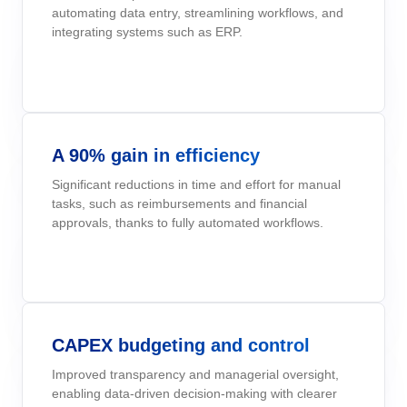
automating data entry, streamlining workflows, and
Six Sigma
Performance
Erreichen Sie regulatorische Compliance und Kosteneffizienz:
integrating systems such as ERP.
Management von Unternehmensdienstleistungen -
Archive
Luft- und Raumfahrt und Verteidigung
SoftExperts Validierungsdienste für elektronische Systeme.
Process
ESM
Project
PMBOK
Risk
Menschliche Entwicklung - HDM
Asset
Öffentlicher Sektor
Survey
Training
BSC
Veränderungen und Innovation - ICM
BRM
Pharma und Biowissenschaften
Workflow
A 90% gain in efficiency
AppBuilder
Significant reductions in time and effort for manual
Chatbot
Technologie
ISO 13485
APQP-PPAP
tasks, such as reimbursements and financial
Problem
approvals, thanks to fully automated workflows.
Archive
Copilot AI
Transport und Logistik
ISO 10015
Asset
BRM
Capture
Calibration
AS9100
Chatbot
Competence
CAPEX budgeting and control
Copilot AI
ITIL
Capture
Improved transparency and managerial oversight,
Competence
Customer
enabling data-driven decision-making with clearer