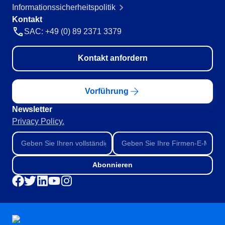
GDPR
Informationssicherheitspolitik
Beratung und Implementierung
Kontakt
Anwendungsanpassung und Datenpflege
SAC: +49 (0) 89 2371 3379
Prozessautomatisierung
Integration
Kontakt anfordern
Training
Outsourcing
Validierung
Vorführung
Success Cases
Newsletter
Features
Privacy Policy.
Unternehmensdemo
Store
Blog
Tools
Abonnieren
Newsletter