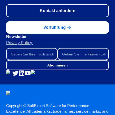
ISO 13485
ISO 10015
Kontakt anfordern
AS9100
ITIL
ISO 20000
Vorführung
ISO 22301
Newsletter
ISO 31000
Privacy Policy.
ISO 26000
ISO 37001
COBIT
ISO 14971
Abonnieren
ISO 45001
BPMN
CBOK
ISO 55000
ISO 19011
FDA 21 CFR Part 11
FDA 21 CFR Part 820
Copyright © SoftExpert Software for Performance
Excellence. All trademarks, trade names, service marks, and
SOX