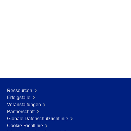
GDPR
Beratung und Implementierung
Anwendungsanpassung und Datenpflege
Prozessautomatisierung
Integration
Training
Outsourcing
Validierung
Success Cases
Features
Unternehmensdemo
Store
Blog
Ressourcen
Tools
Erfolgsfälle
Newsletter
Veranstaltungen
Partnerschaft
Globale Datenschutzrichtlinie
Cookie-Richtlinie