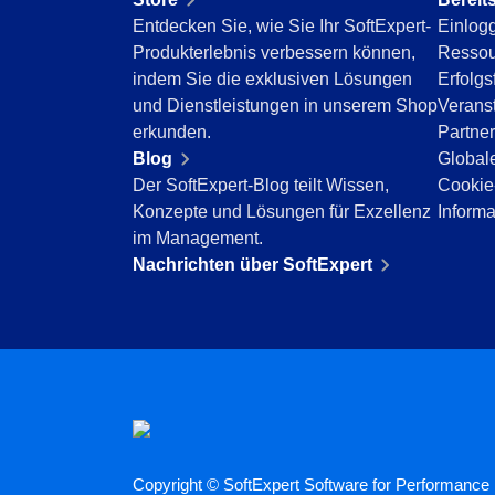
GDPR
Entdecken Sie, wie Sie Ihr SoftExpert-
Einlog
Beratung und Implementierung
Produkterlebnis verbessern können,
Ressou
Anwendungsanpassung und Datenpflege
indem Sie die exklusiven Lösungen
Erfolgs
Prozessautomatisierung
und Dienstleistungen in unserem Shop
Verans
Integration
erkunden.
Partner
Training
Blog
Globale
Outsourcing
Der SoftExpert-Blog teilt Wissen,
Cookie-
Validierung
Konzepte und Lösungen für Exzellenz
Informa
Success Cases
im Management.
Features
Nachrichten über SoftExpert
Unternehmensdemo
Store
Blog
Tools
Newsletter
Copyright © SoftExpert Software for Performance E