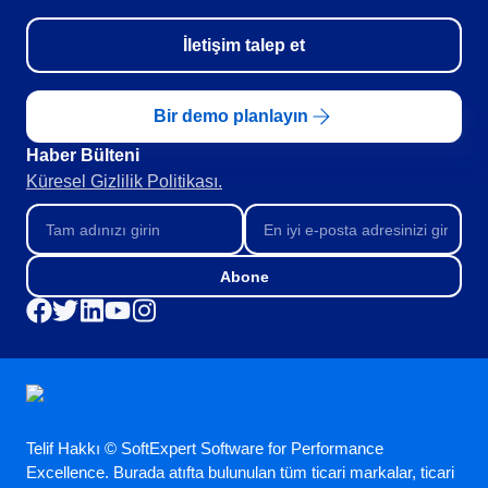
AS9100
ISO 14971
İletişim talep et
ISO 13485
COBIT
ISO 45001
Bir demo planlayın
CBOK
Haber Bülteni​
BPMN
Küresel Gizlilik Politikası.
ISO 20000
ISO 26000
ISO 10015
ISO 55000
Abone
ISO 22301
ISO 19011
ISO 31000
ISO 37001
ITIL
FDA 21 CFR Part 11
SOX
Telif Hakkı © SoftExpert Software for Performance
Excellence. Burada atıfta bulunulan tüm ticari markalar, ticari
GDPR