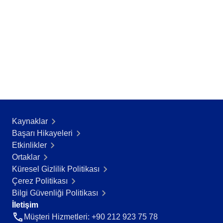
Teknoloji
Storeroom
Tüketim Malları
Üretim
Gıda ve İçecek
Supplier
ISO 9001
ISO 27001
Supply
IATF 16949
ISO 22000
Time Control
ISO 42001
ISO 50001
Kaynaklar
ISO/IEC 17025
Gamification
Başarı Hikayeleri​
FSSC 22000
Etkinlikler
COSO
Ortaklar
ISO 14001
Küresel Gizlilik Politikası
ISO 15189
Çerez Politikası
Six Sigma
Bilgi Güvenliği Politikası
PMBOK
İletişim
BSC
Müşteri Hizmetleri: +90 212 923 75 78