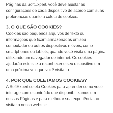
gerenciar seus negócios, categorizados por setores, padrões e
Six Sigma
Páginas da SoftExpert, você deve ajustar as
Performance
soluções.
Gestão do Trabalho – CWM
Archive
Educação
configurações de cada dispositivo de acordo com suas
Process
Outsourcing
preferências quanto a coleta de cookies.
Project
Conquiste seus objetivos de negócios com suporte especializado
PMBOK
Risk
Mudanças e Inovação - ICM
Asset
Mineração e Metalurgia
personalizado.
3. O QUE SÃO COOKIES?
Survey
Cookies são pequenos arquivos de texto ou
Training
BSC
Outstaffing
Saúde, Segurança e Meio Ambiente – EHSM
BRM
Produtos Químicos
informações que ficam armazenadas em seu
Workflow
Tenha sucesso no desenvolvimento e assistência dos seus projet
computador ou outros dispositivos móveis, como
AppBuilder
com o melhor custo benefício.
smartphones ou tablets, quando você visita uma página
Capture
Serviços e Consultoria
BPMN
APQP-PPAP
utilizando um navegador de internet. Os cookies
Archive
ajudarão este site a reconhecer o seu dispositivo em
Problem
Chatbot
Varejo, Atacado e Distribuição
CBOK
uma próxima vez que você visitá-lo.
Asset
BRM
4. POR QUE COLETAMOS COOKIES?
Competence
Calibration
COBIT
A SoftExpert coleta Cookies para aprender como você
Capture
interage com o conteúdo que disponibilizamos em
Copilot AI
Chatbot
nossas Páginas e para melhorar sua experiência ao
ISO 20000
Competence
visitar o nosso website.
Copilot AI
Customer