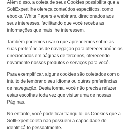
Customer
Além disso, a coleta de seus Cookies possibilita que a
ISO 10015
Data Lab
SoftExpert lhe ofereça conteúdos específicos, como
Data Lab
Drive
ebooks, White Papers e webinars, direcionados aos
FMEA
ISO 22301
seus interesses, facilitando que você receba as
Drive
Gamification
informações que mais lhe interessem.
Incident
ISO 31000
Também podemos usar o que aprendemos sobre as
Inspection
FMEA
suas preferências de navegação para oferecer anúncios
Kanban
direcionados em páginas de terceiros, oferecendo
Knowledge Base
ISO 26000
Gamification
novamente nossos produtos e serviços para você.
Maintenance
Meeting
Para exemplificar, alguns cookies são coletados com o
Inspection
ISO 37001
MSA
intuito de lembrar o seu idioma ou outras preferências
OKR
de navegação. Desta forma, você não precisa refazer
PDM
Kanban
estas escolhas toda vez que visitar uma de nossas
ISO 15100
Portfolio
Páginas.
Protocol
Knowledge Base
Request
No entanto, você pode ficar tranquilo, os Cookies que a
ISO 19011
Requirement
SoftExpert coleta não possuem a capacidade de
Maintenance
SPC
identificá-lo pessoalmente.