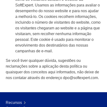
Mineração e Metalurgia
SoftExpert. Usamos as informações para avaliar o
SPC
Produtos Químicos
desempenho do nosso website e para nos ajudar
Serviços e Consultoria
a melhorá-lo. Os cookies recolhem informações,
Varejo, Atacado e Distribuição
incluindo o número de visitantes do website, como
Storeroom
ISO 9001
os visitantes chegaram ao website e a página que
ISO 27001
visitaram, sem recolher nenhuma informação
Supplier
IATF 16949
pessoal. Este cookie é usado para monitorar o
ISO 22000
envolvimento dos destinatários das nossas
Supply
ISO 42001
campanhas de e-mail.
ISO 50001
Se você tiver qualquer dúvida, sugestões ou
ISO/IEC 17025
Time Control
reclamações sobre a aplicação desta política ou
FSSC 22000
quaisquer dos conceitos aqui informados, não deixe de
COSO
nos contatar através do endereço dpo@softexpert.com.
ISO 14001
ISO 15189
Six Sigma
PMBOK
BSC
Recursos