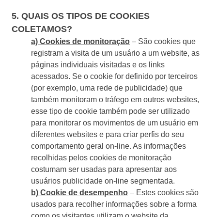
ISO 45001
Storeroom
5. QUAIS OS TIPOS DE COOKIES
Supplier
Meeting
Supply
COLETAMOS?
ISO 55000
Time Control
a) Cookies de monitoração
– São cookies que
MSA
Agronegócio
registram a visita de um usuário a um website, as
Alimentos e Bebidas
páginas individuais visitadas e os links
ISO 13485
OKR
Automotivo
acessados. Se o cookie for definido por terceiros
Energia e Utilidade Pública
(por exemplo, uma rede de publicidade) que
ITIL
Engenharia e Construção
também monitoram o tráfego em outros websites,
PDM
Farmacêutica e Ciências da Vida
esse tipo de cookie também pode ser utilizado
Manufatura
para monitorar os movimentos de um usuário em
ISO 14971
Portfolio
Serviços de Saúde
diferentes websites e para criar perfis do seu
Serviços Financeiros
comportamento geral on-line. As informações
Protocol
Setor Público
recolhidas pelos cookies de monitoração
Tecnologia
costumam ser usadas para apresentar aos
Transporte e Logística
usuários publicidade on-line segmentada.
Request
Aeroespacial e Defesa
b) Cookie de desempenho
– Estes cookies são
Bens de Consumo
usados para recolher informações sobre a forma
Requirement
Educação
como os visitantes utilizam o website da