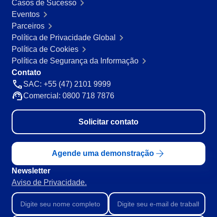
BPMN
Casos de Sucesso
CBOK
Eventos
COBIT
Parceiros
ISO 20000
Política de Privacidade Global
ISO 10015
Política de Cookies
ISO 22301
Política de Segurança da Informação
ISO 31000
Contato
ISO 26000
SAC: +55 (47) 2101 9999
ISO 37001
Comercial: 0800 718 7876
ISO 15100
ISO 19011
Solicitar contato
ISO 45001
ISO 55000
ISO 13485
Agende uma demonstração
ITIL
Newsletter
ISO 14971
Aviso de Privacidade.
FDA 21 CFR Part 11
FDA 21 CFR Part 820
LGPD