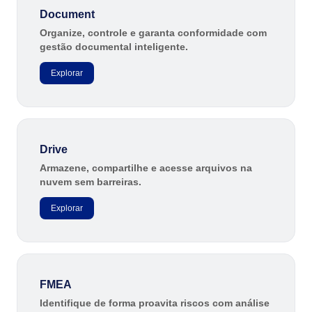
SOX
Document
Consultoria e Implementação
Organize, controle e garanta conformidade com
​Automação de Processos
gestão documental inteligente.
Integração
Personalização da Aplicação
Explorar
Treinamentos
Validação de Sistemas Computadorizados
Suporte
Outsourcing
Drive
Outstaffing
Armazene, compartilhe e acesse arquivos na
Caso de Sucesso
nuvem sem barreiras.
Materiais
Demo corporativa
Explorar
Store
Blog
Ferramentas
Notícias
FMEA
Glossary
Identifique de forma proavita riscos com análise