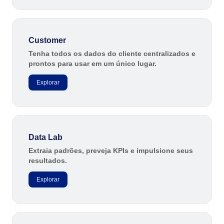
BPMN
CBOK
COBIT
ISO 20000
Customer
ISO 10015
Tenha todos os dados do cliente centralizados e
ISO 22301
prontos para usar em um único lugar.
ISO 31000
Explorar
ISO 26000
ISO 37001
ISO 15100
ISO 19011
ISO 45001
Data Lab
ISO 55000
Extraia padrões, preveja KPIs e impulsione seus
ISO 13485
resultados.
ITIL
Explorar
ISO 14971
FDA 21 CFR Part 11
FDA 21 CFR Part 820
LGPD