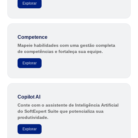
Explorar
Mineração e Metalurgia
SPC
Produtos Químicos
Serviços e Consultoria
Varejo, Atacado e Distribuição
Storeroom
ISO 9001
Competence
ISO 27001
Mapeie habilidades com uma gestão completa
Supplier
IATF 16949
de competências e fortaleça sua equipe.
ISO 22000
Supply
Explorar
ISO 42001
ISO 50001
ISO/IEC 17025
Time Control
FSSC 22000
COSO
Copilot AI
ISO 14001
Conte com o assistente de Inteligência Artificial
ISO 15189
do SoftExpert Suite que potencializa sua
Six Sigma
produtividade.
PMBOK
Explorar
BSC