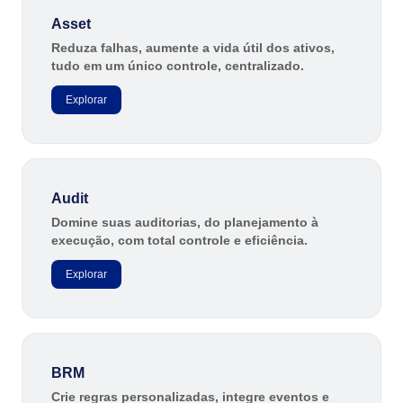
Customer
ISO 10015
Data Lab
Asset
Data Lab
Drive
Reduza falhas, aumente a vida útil dos ativos,
tudo em um único controle, centralizado.
FMEA
ISO 22301
Drive
Gamification
Explorar
Incident
ISO 31000
Inspection
FMEA
Kanban
Knowledge Base
ISO 26000
Gamification
Maintenance
Audit
Meeting
Domine suas auditorias, do planejamento à
Inspection
ISO 37001
MSA
execução, com total controle e eficiência.
OKR
Explorar
PDM
Kanban
ISO 15100
Portfolio
Protocol
Knowledge Base
Request
ISO 19011
Requirement
BRM
Maintenance
SPC
Crie regras personalizadas, integre eventos e