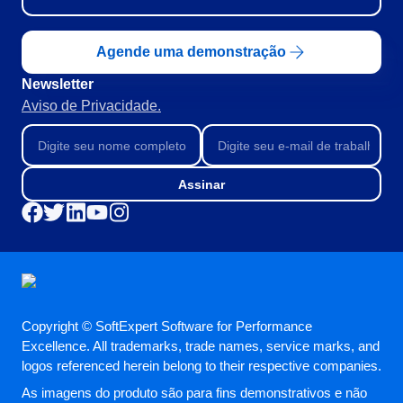
Mineração e Metalurgia
SPC
Produtos Químicos
Agende uma demonstração
Serviços e Consultoria
Varejo, Atacado e Distribuição
Newsletter
Storeroom
ISO 9001
Aviso de Privacidade.
ISO 27001
Supplier
IATF 16949
ISO 22000
Assinar
Supply
ISO 42001
ISO 50001
ISO/IEC 17025
Time Control
FSSC 22000
COSO
ISO 14001
ISO 15189
Copyright © SoftExpert Software for Performance
Six Sigma
Excellence. All trademarks, trade names, service marks, and
PMBOK
logos referenced herein belong to their respective companies.
BSC
As imagens do produto são para fins demonstrativos e não