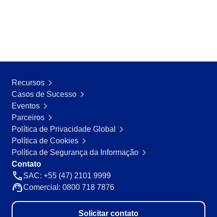
ISO 45001
Storeroom
Supplier
Meeting
Supply
ISO 55000
Time Control
MSA
Agronegócio
Alimentos e Bebidas
ISO 13485
OKR
Automotivo
Recursos
Energia e Utilidade Pública
Casos de Sucesso
ITIL
Engenharia e Construção
PDM
Eventos
Farmacêutica e Ciências da Vida
Parceiros
Manufatura
ISO 14971
Portfolio
Política de Privacidade Global
Serviços de Saúde
Política de Cookies
Serviços Financeiros
Política de Segurança da Informação
Protocol
Setor Público
Contato
Tecnologia
SAC: +55 (47) 2101 9999
Transporte e Logística
Request
Comercial: 0800 718 7876
Aeroespacial e Defesa
Bens de Consumo
Requirement
Solicitar contato
Educação