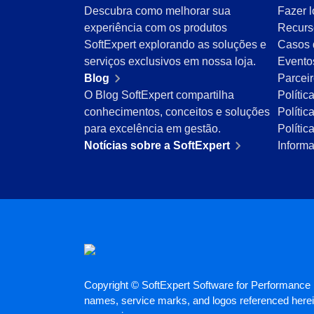
Descubra como melhorar sua
Fazer l
Mineração e Metalurgia
experiência com os produtos
Recurs
Produtos Químicos
SoftExpert explorando as soluções e
Casos 
Serviços e Consultoria
serviços exclusivos em nossa loja.
Evento
Varejo, Atacado e Distribuição
Blog
Parcei
ISO 9001
O Blog SoftExpert compartilha
Polític
ISO 27001
conhecimentos, conceitos e soluções
Polític
IATF 16949
para excelência em gestão.
Políti
ISO 22000
Notícias sobre a SoftExpert
Inform
ISO 42001
ISO 50001
ISO/IEC 17025
FSSC 22000
COSO
ISO 14001
ISO 15189
Six Sigma
PMBOK
Copyright © SoftExpert Software for Performance E
BSC
names, service marks, and logos referenced herein