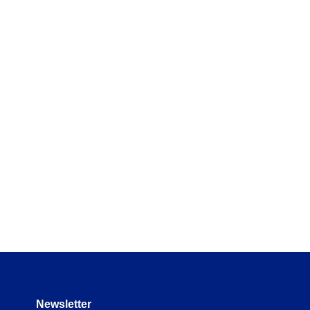
 e normativos sem perder nada
materiais em tempo real e
mentos para manter tudo
Newsletter