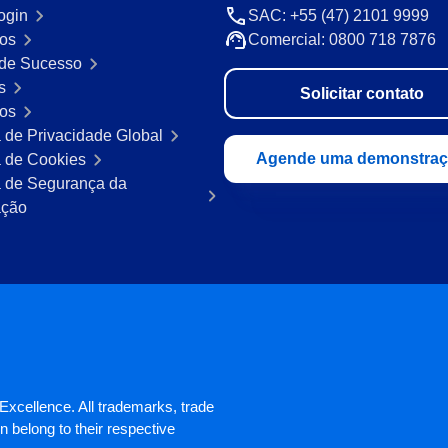
ogin
SAC: +55 (47) 2101 9999
os
Comercial: 0800 718 7876
de Sucesso
s
Solicitar contato
ros
a de Privacidade Global
Agende uma demonstra
a de Cookies
ca de Segurança da
ação
xcellence. All trademarks, trade
 belong to their respective