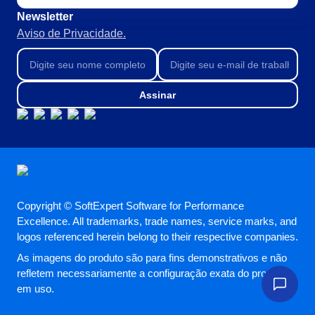
BPMN
Newsletter
CBOK
Aviso de Privacidade.
COBIT
ISO 20000
ISO 10015
ISO 22301
Assinar
ISO 31000
ISO 26000
ISO 37001
ISO 15100
ISO 19011
ISO 45001
ISO 55000
Copyright © SoftExpert Software for Performance
ISO 13485
Excellence. All trademarks, trade names, service marks, and
logos referenced herein belong to their respective companies.
ITIL
ISO 14971
As imagens do produto são para fins demonstrativos e não
FDA 21 CFR Part 11
refletem necessariamente a configuração exata do produto
FDA 21 CFR Part 820
em uso.
LGPD