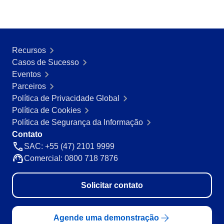
Mineração e Metalurgia
SPC
Produtos Químicos
Serviços e Consultoria
Varejo, Atacado e Distribuição
Storeroom
Recursos
ISO 9001
Casos de Sucesso
ISO 27001
Eventos
Supplier
IATF 16949
Parceiros
ISO 22000
Política de Privacidade Global
Supply
ISO 42001
Política de Cookies
ISO 50001
Política de Segurança da Informação
ISO/IEC 17025
Time Control
Contato
FSSC 22000
SAC: +55 (47) 2101 9999
COSO
Comercial: 0800 718 7876
ISO 14001
ISO 15189
Solicitar contato
Six Sigma
PMBOK
BSC
Agende uma demonstração