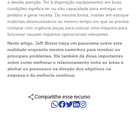
gerenciar seus negócios, categorizados por setores, padrões e
a devida atenção. Ter à disposição equipamentos em boas
Six Sigma
Performance
soluções.
condições significa ter ou não capacidade para entregar os
Gestão do Trabalho – CWM
Archive
Educação
Process
pedidos e gerar receita. Da mesma forma, manter em estoque
Outsourcing
Project
materiais desnecessários ao mesmo tempo em que se precisa
Conquiste seus objetivos de negócios com suporte especializado
PMBOK
Risk
comprar com urgência peças para colocar uma máquina para
Mudanças e Inovação - ICM
Asset
Mineração e Metalurgia
personalizado.
funcionar causam impactos operacionais relevantes.
Survey
Training
Neste artigo, Jeff Shiver traça um panorama sobre esta
BSC
Outstaffing
Saúde, Segurança e Meio Ambiente – EHSM
BRM
Produtos Químicos
Workflow
realidade enquanto mostra caminhos para resolver os
Tenha sucesso no desenvolvimento e assistência dos seus projet
principais problemas. Ele também dá dicas importantes
AppBuilder
com o melhor custo benefício.
sobre como melhorar o relacionamento entre as áreas e
Capture
Serviços e Consultoria
BPMN
APQP-PPAP
alinhar os processos na direção dos objetivos na
Archive
empresa e da melhoria contínua.
Problem
Chatbot
Varejo, Atacado e Distribuição
CBOK
Asset
BRM
Compartilhe esse recurso
Competence
Calibration
COBIT
Capture
Copilot AI
Chatbot
ISO 20000
Competence
Copilot AI
Customer