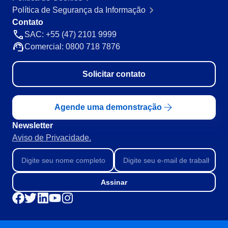
Mineração e Metalurgia
Política de Segurança da Informação
SPC
Produtos Químicos
Contato
Serviços e Consultoria
SAC: +55 (47) 2101 9999
Varejo, Atacado e Distribuição
Comercial: 0800 718 7876
Storeroom
ISO 9001
ISO 27001
Solicitar contato
Supplier
IATF 16949
ISO 22000
Supply
ISO 42001
Agende uma demonstração
ISO 50001
Newsletter
ISO/IEC 17025
Time Control
Aviso de Privacidade.
FSSC 22000
COSO
ISO 14001
ISO 15189
Assinar
Six Sigma
PMBOK
BSC