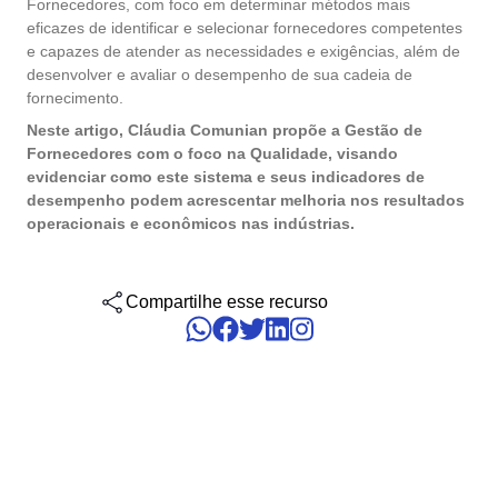
Fornecedores, com foco em determinar métodos mais
gerenciar seus negócios, categorizados por setores, padrões e
Six Sigma
Performance
soluções.
eficazes de identificar e selecionar fornecedores competentes
Gestão do Trabalho – CWM
Archive
Educação
Process
e capazes de atender as necessidades e exigências, além de
Outsourcing
Project
desenvolver e avaliar o desempenho de sua cadeia de
Conquiste seus objetivos de negócios com suporte especializado
PMBOK
fornecimento.
Risk
Mudanças e Inovação - ICM
Asset
Mineração e Metalurgia
personalizado.
Survey
Neste artigo, Cláudia Comunian propõe a Gestão de
Training
Fornecedores com o foco na Qualidade, visando
BSC
Outstaffing
Saúde, Segurança e Meio Ambiente – EHSM
BRM
Produtos Químicos
evidenciar como este sistema e seus indicadores de
Workflow
Tenha sucesso no desenvolvimento e assistência dos seus projet
desempenho podem acrescentar melhoria nos resultados
AppBuilder
com o melhor custo benefício.
operacionais e econômicos nas indústrias.
Capture
Serviços e Consultoria
BPMN
APQP-PPAP
Archive
Problem
Chatbot
Varejo, Atacado e Distribuição
CBOK
Compartilhe esse recurso
Asset
BRM
Competence
Calibration
COBIT
Capture
Copilot AI
Chatbot
ISO 20000
Competence
Copilot AI
Customer