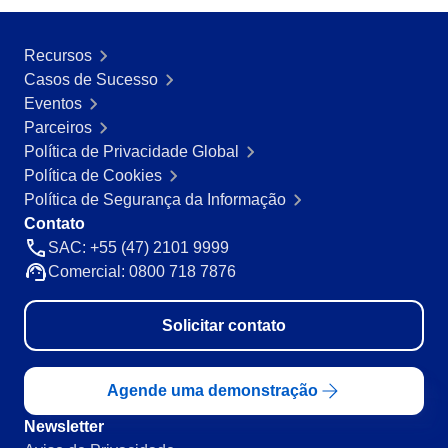
Mineração e Metalurgia
SPC
Produtos Químicos
Recursos
Serviços e Consultoria
Casos de Sucesso
Varejo, Atacado e Distribuição
Storeroom
Eventos
ISO 9001
Parceiros
ISO 27001
Supplier
Política de Privacidade Global
IATF 16949
Política de Cookies
ISO 22000
Política de Segurança da Informação
Supply
ISO 42001
Contato
ISO 50001
SAC: +55 (47) 2101 9999
ISO/IEC 17025
Time Control
Comercial: 0800 718 7876
FSSC 22000
COSO
Solicitar contato
ISO 14001
ISO 15189
Six Sigma
Agende uma demonstração
PMBOK
BSC
Newsletter