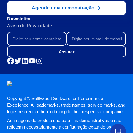
BPMN
CBOK
Agende uma demonstração
COBIT
Newsletter
ISO 20000
Aviso de Privacidade.
ISO 10015
ISO 22301
ISO 31000
ISO 26000
Assinar
ISO 37001
ISO 15100
ISO 19011
ISO 45001
ISO 55000
ISO 13485
Copyright © SoftExpert Software for Performance
ITIL
Excellence. All trademarks, trade names, service marks, and
ISO 14971
logos referenced herein belong to their respective companies.
FDA 21 CFR Part 11
As imagens do produto são para fins demonstrativos e não
FDA 21 CFR Part 820
refletem necessariamente a configuração exata do produto
LGPD