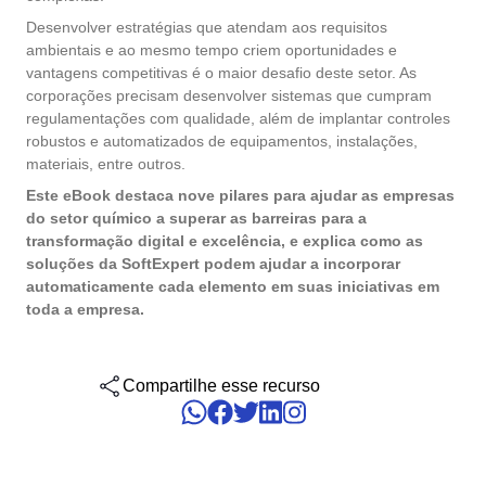
gerenciar seus negócios, categorizados por setores, padrões e
Six Sigma
Performance
soluções.
Desenvolver estratégias que atendam aos requisitos
Gestão do Trabalho – CWM
Archive
Educação
Process
ambientais e ao mesmo tempo criem oportunidades e
Outsourcing
Project
vantagens competitivas é o maior desafio deste setor. As
Conquiste seus objetivos de negócios com suporte especializado
PMBOK
corporações precisam desenvolver sistemas que cumpram
Risk
Mudanças e Inovação - ICM
Asset
Mineração e Metalurgia
personalizado.
regulamentações com qualidade, além de implantar controles
Survey
robustos e automatizados de equipamentos, instalações,
Training
BSC
Outstaffing
Saúde, Segurança e Meio Ambiente – EHSM
BRM
Produtos Químicos
materiais, entre outros.
Workflow
Tenha sucesso no desenvolvimento e assistência dos seus projet
Este eBook destaca nove pilares para ajudar as empresas
AppBuilder
com o melhor custo benefício.
do setor químico a superar as barreiras para a
Capture
Serviços e Consultoria
BPMN
APQP-PPAP
transformação digital e excelência, e explica como as
Archive
soluções da SoftExpert podem ajudar a incorporar
Problem
Chatbot
Varejo, Atacado e Distribuição
automaticamente cada elemento em suas iniciativas em
CBOK
Asset
toda a empresa.
BRM
Competence
Calibration
COBIT
Capture
Compartilhe esse recurso
Copilot AI
Chatbot
ISO 20000
Competence
Copilot AI
Customer