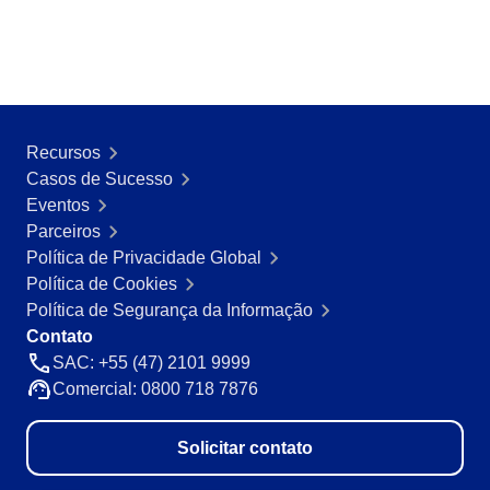
Mineração e Metalurgia
SPC
Produtos Químicos
Serviços e Consultoria
Varejo, Atacado e Distribuição
Storeroom
ISO 9001
ISO 27001
Recursos
Supplier
IATF 16949
Casos de Sucesso
ISO 22000
Eventos
Supply
ISO 42001
Parceiros
ISO 50001
Política de Privacidade Global
ISO/IEC 17025
Política de Cookies
Time Control
FSSC 22000
Política de Segurança da Informação
COSO
Contato
ISO 14001
SAC: +55 (47) 2101 9999
ISO 15189
Comercial: 0800 718 7876
Six Sigma
PMBOK
Solicitar contato
BSC