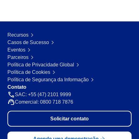
Mineração e Metalurgia
SPC
Produtos Químicos
Serviços e Consultoria
Varejo, Atacado e Distribuição
Storeroom
Recursos
ISO 9001
Casos de Sucesso
ISO 27001
Supplier
Eventos
IATF 16949
Parceiros
ISO 22000
Supply
Política de Privacidade Global
ISO 42001
Política de Cookies
ISO 50001
Política de Segurança da Informação
ISO/IEC 17025
Time Control
Contato
FSSC 22000
SAC: +55 (47) 2101 9999
COSO
Comercial: 0800 718 7876
ISO 14001
ISO 15189
Six Sigma
Solicitar contato
PMBOK
BSC
Agende uma demonstração