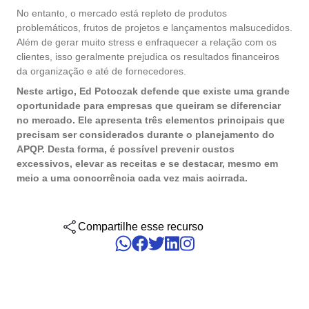
gerenciar seus negócios, categorizados por setores, padrões e
Six Sigma
Performance
No entanto, o mercado está repleto de produtos
soluções.
Gestão do Trabalho – CWM
Archive
Educação
problemáticos, frutos de projetos e lançamentos malsucedidos.
Process
Outsourcing
Além de gerar muito stress e enfraquecer a relação com os
Project
Conquiste seus objetivos de negócios com suporte especializado
PMBOK
clientes, isso geralmente prejudica os resultados financeiros
Risk
Mudanças e Inovação - ICM
Asset
Mineração e Metalurgia
personalizado.
da organização e até de fornecedores.
Survey
Neste artigo, Ed Potoczak defende que existe uma grande
Training
BSC
Outstaffing
Saúde, Segurança e Meio Ambiente – EHSM
BRM
Produtos Químicos
oportunidade para empresas que queiram se diferenciar
Workflow
Tenha sucesso no desenvolvimento e assistência dos seus projet
no mercado. Ele apresenta três elementos principais que
AppBuilder
com o melhor custo benefício.
precisam ser considerados durante o planejamento do
Capture
Serviços e Consultoria
BPMN
APQP-PPAP
APQP. Desta forma, é possível prevenir custos
Archive
excessivos, elevar as receitas e se destacar, mesmo em
Problem
meio a uma concorrência cada vez mais acirrada.
Chatbot
Varejo, Atacado e Distribuição
CBOK
Asset
BRM
Competence
Compartilhe esse recurso
Calibration
COBIT
Capture
Copilot AI
Chatbot
ISO 20000
Competence
Copilot AI
Customer