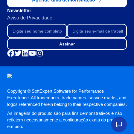
BPMN
CBOK
Newsletter
COBIT
Aviso de Privacidade.
ISO 20000
ISO 10015
ISO 22301
ISO 31000
Assinar
ISO 26000
ISO 37001
ISO 15100
ISO 19011
ISO 45001
ISO 55000
Copyright © SoftExpert Software for Performance
ISO 13485
Excellence. All trademarks, trade names, service marks, and
ITIL
logos referenced herein belong to their respective companies.
ISO 14971
As imagens do produto são para fins demonstrativos e não
FDA 21 CFR Part 11
refletem necessariamente a configuração exata do produto
FDA 21 CFR Part 820
em uso.
LGPD