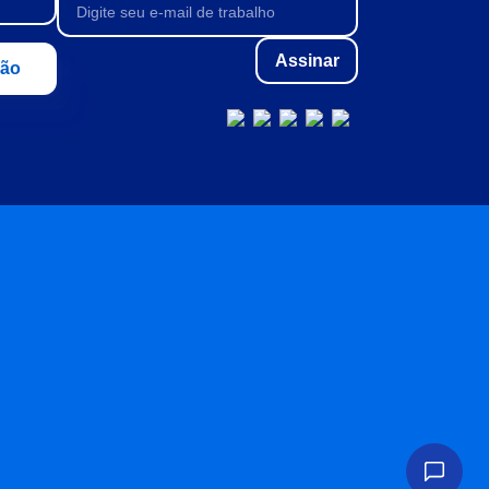
Assinar
ção