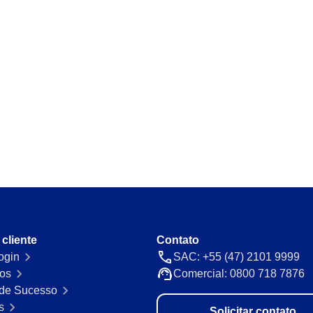
Requirement
utomáticas e
Mapeie e gerencie requisitos legais
de vista.
Storeroom
so com precisão e
Monitore seu estoque de insumos e 
evite faltas ou excessos.
Supply
res em um único
Otimize cadastro e gestão de supri
fluindo.
 cliente
Contato
de cobranças com
ogin
SAC: +55 (47) 2101 9999
os
Comercial: 0800 718 7876
de Sucesso
s
Solicitar contato