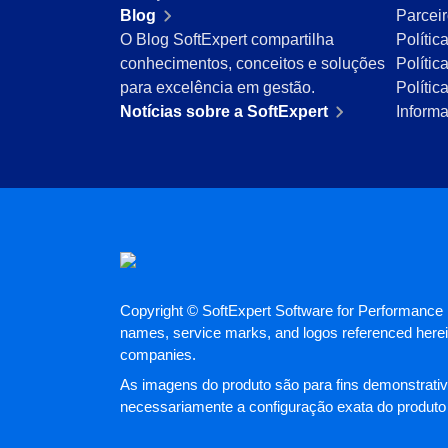
Blog
Parcei
Mineração e Metalurgia
O Blog SoftExpert compartilha
Polític
Produtos Químicos
conhecimentos, conceitos e soluções
Polític
Serviços e Consultoria
para excelência em gestão.
Políti
Varejo, Atacado e Distribuição
Notícias sobre a SoftExpert
Inform
ISO 9001
ISO 27001
IATF 16949
ISO 22000
ISO 42001
ISO 50001
ISO/IEC 17025
FSSC 22000
COSO
Copyright © SoftExpert Software for Performance E
ISO 14001
names, service marks, and logos referenced herein
ISO 15189
companies.
Six Sigma
As imagens do produto são para fins demonstrativ
PMBOK
necessariamente a configuração exata do produto
BSC