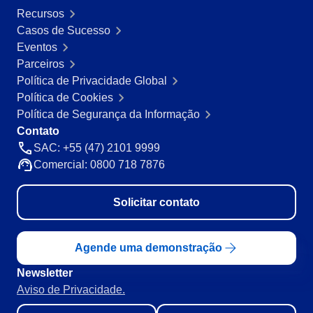
Mineração e Metalurgia
Recursos
SPC
Produtos Químicos
Casos de Sucesso
Serviços e Consultoria
Eventos
Varejo, Atacado e Distribuição
Parceiros
Storeroom
ISO 9001
Política de Privacidade Global
ISO 27001
Política de Cookies
Supplier
IATF 16949
Política de Segurança da Informação
ISO 22000
Contato
Supply
ISO 42001
SAC: +55 (47) 2101 9999
ISO 50001
Comercial: 0800 718 7876
ISO/IEC 17025
Time Control
FSSC 22000
Solicitar contato
COSO
ISO 14001
ISO 15189
Agende uma demonstração
Six Sigma
Newsletter
PMBOK
Aviso de Privacidade.
BSC