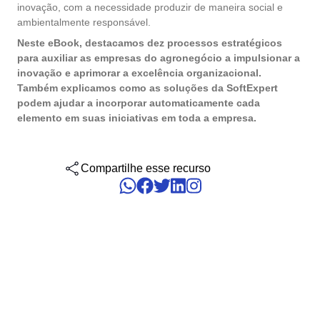
gerenciar seus negócios, categorizados por setores, padrões e
inovação, com a necessidade produzir de maneira social e
Six Sigma
Performance
soluções.
ambientalmente responsável.
Gestão do Trabalho – CWM
Archive
Educação
Process
Outsourcing
Neste eBook, destacamos dez processos estratégicos
Project
Conquiste seus objetivos de negócios com suporte especializado
PMBOK
para auxiliar as empresas do agronegócio a impulsionar a
Risk
Mudanças e Inovação - ICM
Asset
Mineração e Metalurgia
personalizado.
inovação e aprimorar a excelência organizacional.
Survey
Também explicamos como as soluções da SoftExpert
Training
BSC
podem ajudar a incorporar automaticamente cada
Outstaffing
Saúde, Segurança e Meio Ambiente – EHSM
BRM
Produtos Químicos
Workflow
elemento em suas iniciativas em toda a empresa.
Tenha sucesso no desenvolvimento e assistência dos seus projet
AppBuilder
com o melhor custo benefício.
Capture
Serviços e Consultoria
BPMN
APQP-PPAP
Archive
Compartilhe esse recurso
Problem
Chatbot
Varejo, Atacado e Distribuição
CBOK
Asset
BRM
Competence
Calibration
COBIT
Capture
Copilot AI
Chatbot
ISO 20000
Competence
Copilot AI
Customer