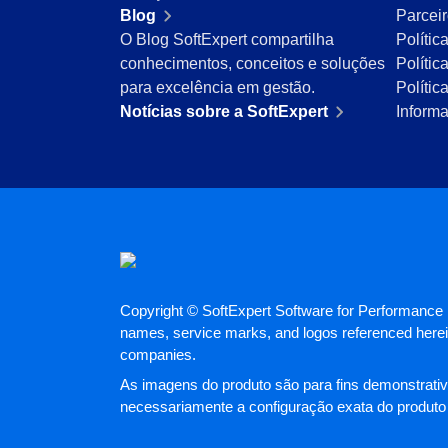
Blog
Parcei
Mineração e Metalurgia
O Blog SoftExpert compartilha
Polític
Produtos Químicos
conhecimentos, conceitos e soluções
Polític
Serviços e Consultoria
para excelência em gestão.
Políti
Varejo, Atacado e Distribuição
Notícias sobre a SoftExpert
Inform
ISO 9001
ISO 27001
IATF 16949
ISO 22000
ISO 42001
ISO 50001
ISO/IEC 17025
FSSC 22000
COSO
Copyright © SoftExpert Software for Performance E
ISO 14001
names, service marks, and logos referenced herein
ISO 15189
companies.
Six Sigma
As imagens do produto são para fins demonstrativ
PMBOK
necessariamente a configuração exata do produto
BSC