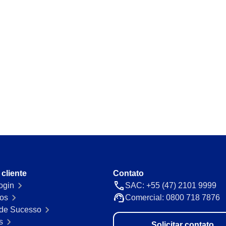
Requirement
utomáticas e
Mapeie e gerencie requisitos legais
de vista.
Storeroom
so com precisão e
Monitore seu estoque de insumos e 
evite faltas ou excessos.
Supply
res em um único
Otimize cadastro e gestão de supri
fluindo.
 cliente
Contato
de cobranças com
ogin
SAC: +55 (47) 2101 9999
os
Comercial: 0800 718 7876
de Sucesso
s
Solicitar contato