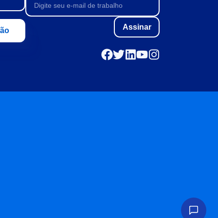
Assinar
ção