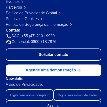
Eventos
Mineração e Metalurgia
Parceiros
SPC
Produtos Químicos
Política de Privacidade Global
Serviços e Consultoria
Política de Cookies
Varejo, Atacado e Distribuição
Storeroom
Política de Segurança da Informação
ISO 9001
Contato
ISO 27001
Supplier
SAC: +55 (47) 2101 9999
IATF 16949
Comercial: 0800 718 7876
ISO 22000
Supply
ISO 42001
Solicitar contato
ISO 50001
ISO/IEC 17025
Time Control
FSSC 22000
Agende uma demonstração
COSO
Newsletter
ISO 14001
Aviso de Privacidade.
ISO 15189
Six Sigma
PMBOK
BSC
Assinar