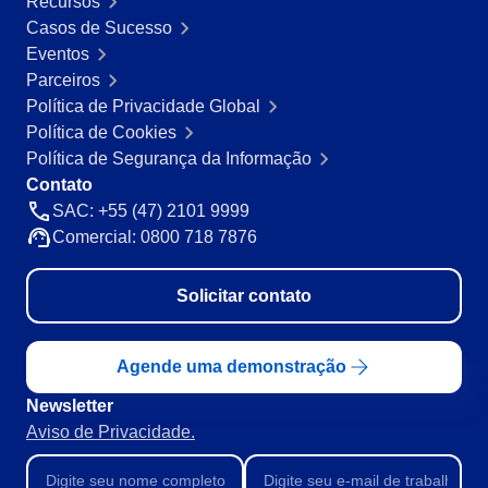
Recursos
Mineração e Metalurgia
Casos de Sucesso
SPC
Produtos Químicos
Eventos
Serviços e Consultoria
Parceiros
Varejo, Atacado e Distribuição
Storeroom
Política de Privacidade Global
ISO 9001
Política de Cookies
ISO 27001
Política de Segurança da Informação
Supplier
IATF 16949
Contato
ISO 22000
SAC: +55 (47) 2101 9999
Supply
ISO 42001
Comercial: 0800 718 7876
ISO 50001
ISO/IEC 17025
Time Control
Solicitar contato
FSSC 22000
COSO
ISO 14001
Agende uma demonstração
ISO 15189
Newsletter
Six Sigma
Aviso de Privacidade.
PMBOK
BSC