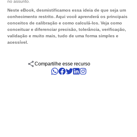
no assunto.
gerenciar seus negócios, categorizados por setores, padrões e
Six Sigma
Performance
soluções.
Neste eBook, desmistificamos essa ideia de que seja um
Gestão do Trabalho – CWM
Archive
Educação
Process
Outsourcing
conhecimento restrito. Aqui você aprenderá os principais
Project
conceitos de calibração e como calculá-los. Veja como
Conquiste seus objetivos de negócios com suporte especializado
PMBOK
Risk
Mudanças e Inovação - ICM
Asset
Mineração e Metalurgia
personalizado.
conceituar e diferenciar precisão, tolerância, verificação,
Survey
validação e muito mais, tudo de uma forma simples e
Training
acessível.
BSC
Outstaffing
Saúde, Segurança e Meio Ambiente – EHSM
BRM
Produtos Químicos
Workflow
Tenha sucesso no desenvolvimento e assistência dos seus projet
AppBuilder
com o melhor custo benefício.
Capture
Serviços e Consultoria
BPMN
Compartilhe esse recurso
APQP-PPAP
Archive
Problem
Chatbot
Varejo, Atacado e Distribuição
CBOK
Asset
BRM
Competence
Calibration
COBIT
Capture
Copilot AI
Chatbot
ISO 20000
Competence
Copilot AI
Customer