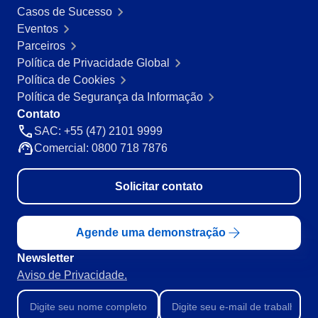
Casos de Sucesso
Mineração e Metalurgia
SPC
Eventos
Produtos Químicos
Parceiros
Serviços e Consultoria
Política de Privacidade Global
Varejo, Atacado e Distribuição
Storeroom
Política de Cookies
ISO 9001
Política de Segurança da Informação
ISO 27001
Supplier
Contato
IATF 16949
SAC: +55 (47) 2101 9999
ISO 22000
Supply
Comercial: 0800 718 7876
ISO 42001
ISO 50001
ISO/IEC 17025
Solicitar contato
Time Control
FSSC 22000
COSO
Agende uma demonstração
ISO 14001
ISO 15189
Newsletter
Six Sigma
Aviso de Privacidade.
PMBOK
BSC