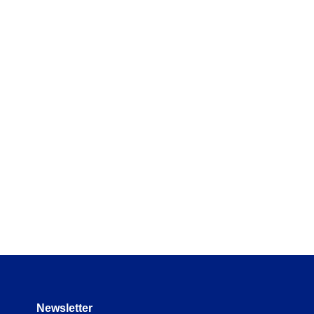
 e normativos sem perder nada
materiais em tempo real e
mentos para manter tudo
Newsletter