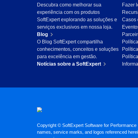
Descubra como melhorar sua
Fazer l
Mineração e Metalurgia
experiência com os produtos
Recurs
Produtos Químicos
SoftExpert explorando as soluções e
Casos 
Serviços e Consultoria
serviços exclusivos em nossa loja.
Evento
Varejo, Atacado e Distribuição
Blog
Parcei
ISO 9001
O Blog SoftExpert compartilha
Polític
ISO 27001
conhecimentos, conceitos e soluções
Polític
IATF 16949
para excelência em gestão.
Políti
ISO 22000
Notícias sobre a SoftExpert
Inform
ISO 42001
ISO 50001
ISO/IEC 17025
FSSC 22000
COSO
ISO 14001
ISO 15189
Six Sigma
PMBOK
Copyright © SoftExpert Software for Performance E
BSC
names, service marks, and logos referenced herein