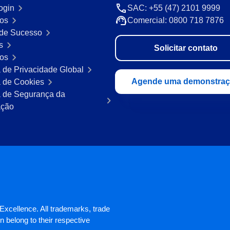
ogin
SAC: +55 (47) 2101 9999
os
Comercial: 0800 718 7876
de Sucesso
s
Solicitar contato
ros
a de Privacidade Global
Agende uma demonstra
a de Cookies
ca de Segurança da
ação
xcellence. All trademarks, trade
 belong to their respective