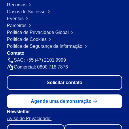
Recursos
Mineração e Metalurgia
SPC
Casos de Sucesso
Produtos Químicos
Eventos
Serviços e Consultoria
Parceiros
Varejo, Atacado e Distribuição
Storeroom
Política de Privacidade Global
ISO 9001
Política de Cookies
ISO 27001
Supplier
Política de Segurança da Informação
IATF 16949
Contato
ISO 22000
Supply
SAC: +55 (47) 2101 9999
ISO 42001
Comercial: 0800 718 7876
ISO 50001
ISO/IEC 17025
Time Control
FSSC 22000
Solicitar contato
COSO
ISO 14001
Agende uma demonstração
ISO 15189
Six Sigma
Newsletter
PMBOK
Aviso de Privacidade.
BSC