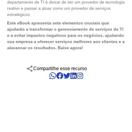
gerenciar seus negócios, categorizados por setores, padrões e
departamento de TI é deixar de ser um provedor de tecnologia
Six Sigma
Performance
soluções.
reativo e passar a atuar como um provedor de serviços
Gestão do Trabalho – CWM
Archive
Educação
Process
estratégicos.
Outsourcing
Project
Conquiste seus objetivos de negócios com suporte especializado
Este eBook apresenta sete elementos cruciais que
PMBOK
Risk
Mudanças e Inovação - ICM
Asset
Mineração e Metalurgia
personalizado.
ajudarão a transformar o gerenciamento de serviços de TI
Survey
e a evitar impactos negativos para os negócios, ajudando
Training
sua empresa a oferecer serviços melhores aos clientes e a
BSC
Outstaffing
Saúde, Segurança e Meio Ambiente – EHSM
BRM
Produtos Químicos
Workflow
alavancar os resultados. Baixe agora!
Tenha sucesso no desenvolvimento e assistência dos seus projet
AppBuilder
com o melhor custo benefício.
Capture
Serviços e Consultoria
BPMN
APQP-PPAP
Compartilhe esse recurso
Archive
Problem
Chatbot
Varejo, Atacado e Distribuição
CBOK
Asset
BRM
Competence
Calibration
COBIT
Capture
Copilot AI
Chatbot
ISO 20000
Competence
Copilot AI
Customer