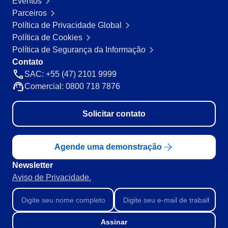
Eventos
Mineração e Metalurgia
Parceiros
SPC
Produtos Químicos
Política de Privacidade Global
Serviços e Consultoria
Política de Cookies
Varejo, Atacado e Distribuição
Storeroom
Política de Segurança da Informação
ISO 9001
Contato
ISO 27001
SAC: +55 (47) 2101 9999
Supplier
IATF 16949
Comercial: 0800 718 7876
ISO 22000
Supply
ISO 42001
Solicitar contato
ISO 50001
ISO/IEC 17025
Time Control
FSSC 22000
Agende uma demonstração
COSO
Newsletter
ISO 14001
Aviso de Privacidade.
ISO 15189
Six Sigma
PMBOK
BSC
Assinar