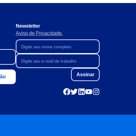
 de forma contínua, ágil e
Newsletter
Aviso de Privacidade.
ntivas, corretivas e
total.
oleta de dados e análises
Assinar
ção
o de dados do produto.
com visibilidade total.