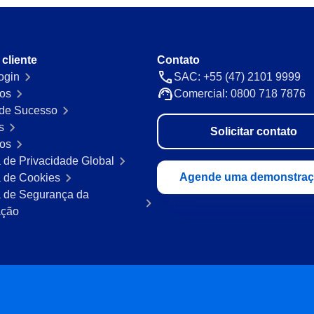
Kanban
s de matérias-primas
Visualize tarefas, priorize e colabore
clara.
 cliente
Contato
ogin
SAC: +55 (47) 2101 9999
Maintenance
os
Comercial: 0800 718 7876
urança e busca
Planeje e execute manutenções preve
de Sucesso
preditivas integradas e com controle 
s
Solicitar contato
ros
MSA
a de Privacidade Global
s digitais e
Monitore sistemas de medição com c
Agende uma demonstra
a de Cookies
confiáveis.
ca de Segurança da
ação
PDM
nsparência e
Centralize e otimize o gerenciament
Protocol
e sua visão
Controle protocolos digitais e físicos 