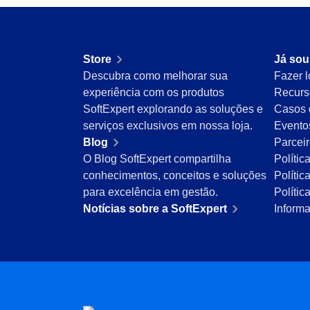
Customer
Inspection
Data Lab
Melhore a qualidade com inspeções otimizada
Drive
e produto final.
FMEA
Store
Já sou
Gamification
Descubra como melhorar sua
Fazer l
Knowledge Base
Incident
experiência com os produtos
Recurs
Tenha artigos organizados com revisão, seg
Inspection
SoftExpert explorando as soluções e
Casos 
robusta para solução imediata.
Kanban
serviços exclusivos em nossa loja.
Evento
Knowledge Base
Blog
Parcei
Meeting
Maintenance
O Blog SoftExpert compartilha
Polític
Estruture e gerencie reuniões com agenda, ata
Meeting
conhecimentos, conceitos e soluções
Polític
rastreamento preciso e rigoroso.
MSA
para excelência em gestão.
Políti
OKR
Notícias sobre a SoftExpert
Inform
OKR
PDM
Gerencie OKRs com colaboração remota, tra
Portfolio
agilidade.
Protocol
Request
Portfolio
Requirement
Priorize projetos, otimize recursos e direcion
SPC