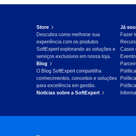
Mineração e Metalurgia
Produtos Químicos
Serviços e Consultoria
Store
Já sou
Varejo, Atacado e Distribuição
Descubra como melhorar sua
Fazer l
ISO 9001
experiência com os produtos
Recurs
ISO 27001
SoftExpert explorando as soluções e
Casos 
IATF 16949
serviços exclusivos em nossa loja.
Evento
ISO 22000
Blog
Parcei
ISO 42001
O Blog SoftExpert compartilha
Polític
ISO 50001
conhecimentos, conceitos e soluções
Polític
ISO/IEC 17025
para excelência em gestão.
Políti
FSSC 22000
Notícias sobre a SoftExpert
Inform
COSO
ISO 14001
ISO 15189
Six Sigma
PMBOK
BSC