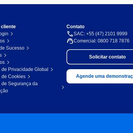
 cliente
Contato
ogin
SAC: +55 (47) 2101 9999
os
Comercial: 0800 718 7876
de Sucesso
s
Solicitar contato
ros
a de Privacidade Global
Agende uma demonstra
a de Cookies
ca de Segurança da
ação