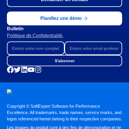
RGPD
Pack Heures de Service
Conseil et Mise en œuvre
Planifiez une démo
Outsourcing
Bulletin
Automatisation des Processus
Politique de Confidentialité.
Support
Validation
Training
Service de Personnalisation
S'abonner
Intégration
Cas a Succes
Matériaux
Démo d'entreprise
Store
Blog
Copyright © SoftExpert Software for Performance
Outils
Excellence. All trademarks, trade names, service marks, and
Newsletter
logos referenced herein belong to their respective companies.
Glossary
Les images du produit sont à des fins de démonstration et ne