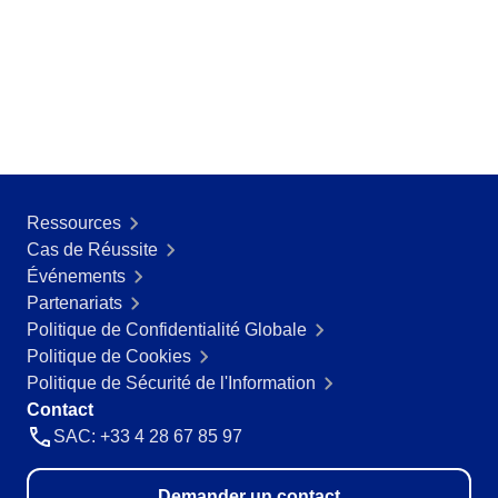
ISO 26000
ITIL
ISO 14971
ISO 45001
ISO 20000
CBOK
ISO 55000
ISO 19011
ISO 13485
Ressources
ISO 22301
Cas de Réussite
COBIT
Événements
BPMN
Partenariats
ISO 31000
Politique de Confidentialité Globale
ISO 37001
Politique de Cookies
ISO 10015
Politique de Sécurité de l'Information
AS9100
Contact
FDA 21 CFR Part 11
SAC: +33 4 28 67 85 97
FDA 21 CFR Part 820
SOX
Demander un contact