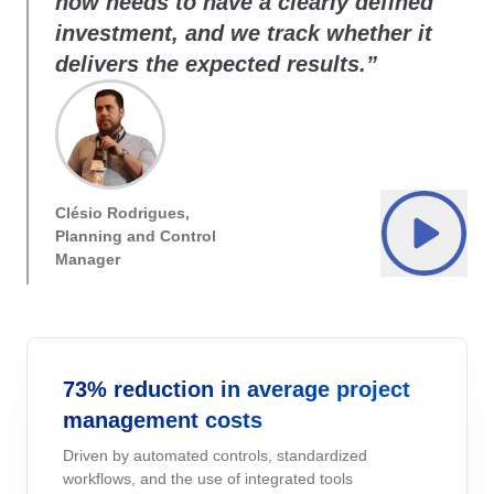
now needs to have a clearly defined
ESG
Store
Cycle de Vie du Produit - PLM
Accédez au support SoftExpert : assistance technique, base de
ISO 42001
investment, and we track whether it
Découvrez comment améliorer votre expérience avec les produits
connaissances et ressources pour les clients.
Développement humain - HDM
Gestion de la Qualité – QMS
Qualité
Process
Éducation
Outsourcing
SoftExpert en explorant les solutions et services exclusifs propo
delivers the expected results.”
Environnement, Social et Gouvernance d'Entreprise - ESG
Atteignez vos objectifs commerciaux avec un support spécialisé 
dans notre boutique.
Gestion de la Qualité – QMS
Channel of Reports
ISO 50001
personnalisé.
Gouvernance, Risques et Compliance - GRC
Ressources Humaines
Project
Énergie et Services Publics
Gouvernance, Risques et Compliance - GRC
Un espace sécurisé et confidentiel pour signaler des plaintes et
Blog
garantir la transparence et l'intégrité de l'entreprise.
Performance de l'Entreprise - CPM
Automatisation des Processus
SOX
Le blog SoftExpert partage des connaissances, des concepts et 
ISO/IEC 17025
Performance de l'Entreprise - CPM
R&D et Innovation
Risk
Pharmaceutique et Sciences de la Vie
Portefeuilles et Projets - PPM
Automatisez les processus et les activités de routine de votre
solutions pour atteindre l'excellence en matière de gestion.
Processus Métier – BPM
Contactez-nous
entreprise.
Clésio Rodrigues,
Contactez SoftExpert — envoyez-nous votre message, demande
Risques d'Entreprise - ERM
Portefeuilles et Projets - PPM
EHS (Environment, Health & Safety)
Survey
Secteur Public
FSSC 22000
Planning and Control
Outils
une démo ou posez vos questions.
Changement et Innovation - ICM
Support
Manager
Des outils en ligne, pratiques et gratuits pour simplifier votre gest
Cycle de Vie des Fournisseurs - SLM
Un soutien complet pour une transformation sans faille : Les
Processus Métier – BPM
Training
Services Financiers
Gestion des services d'entreprise - ESM
COSO
solutions complètes de SoftExpert pour chaque entreprise.
Newsletter
Gestion du Travail Collaboratif - CWM
Restez informé des nouveautés de SoftExpert : lancements,
Risques d'Entreprise - ERM
Workflow
Technologie
Santé, Sécurité et Environnement - EHSM
Validation
RGPD
événements et actualités du marché des entreprises.
ISO 14001
Action Plan
73% reduction in average project
Atteindre la conformité réglementaire et la rentabilité : Les servic
Analytics
de validation de SoftExpert pour les systèmes électroniques.
Changement et Innovation - ICM
AppBuilder
Exploitation Minière et Métallurgie
management costs
Glossaire
Audit
ISO 15189
Vous trouverez ici les termes et concepts les plus importants pour
Driven by automated controls, standardized
Document
Training
Cycle de Vie des Fournisseurs - SLM
APQP-PPAP
Fabrication
gestion de votre entreprise, classés par secteurs, normes et
workflows, and the use of integrated tools
Form
Corporate training focused on results and solutions.