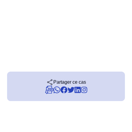
Produits Chimiques
SPC
Services de Santé
Services et Conseil
Transport et Logistique
Storeroom
ISO 9001
ISO 27001
Supplier
IATF 16949
ISO 22000
Supply
ISO 42001
ISO 50001
ISO/IEC 17025
Time Control
Partager ce cas
FSSC 22000
COSO
ISO 14001
ISO 15189
Six Sigma
PMBOK
BSC