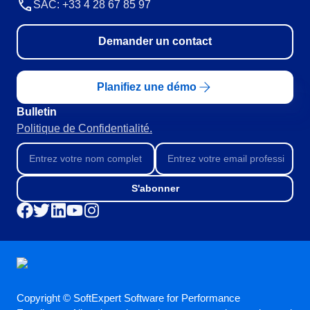
SAC: +33 4 28 67 85 97
RGPD
Pack Heures de Service
Conseil et Mise en œuvre
Demander un contact
Outsourcing
Automatisation des Processus
Planifiez une démo
Support
Validation
Bulletin
Training
Politique de Confidentialité.
Service de Personnalisation
Intégration
Cas a Succes
S'abonner
Matériaux
Démo d'entreprise
Store
Blog
Outils
Newsletter
Glossary
Copyright © SoftExpert Software for Performance