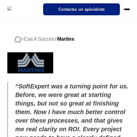
SoftExpert Suite 3.0
Contactez un spécialiste
Pricing
Ecosystem
Cases
Products
Cas A Succes
Martins
Démo interactive
Accueil
NORMES
RÈGLEMENT
Modules
SoftExpert IDP
Cas a Succes
À propos de SoftExpert
Conformité
Action Plan
Aérospatiale et Défense
SoftExpert Suite 3.0
Industries
Notre Intelligent Document Processing (IDP). Transforme des
Discover how organizations from different sectors are driving Digit
Découvrez SoftExpert — leader mondial des solutions de gestion
documents complexes en données pertinentes en quelques clics.
Transformation through SoftExpert solutions!
la qualité, de la conformité et de la performance des entreprises.
Compliance
Actifs de l'Entreprise - EAM
Finance et Contrôle de Gestion
Analytics
Agroalimentaire
ISO 9001
FDA 21 CFR Part 11
SoftExpert Fonctionnalités d'IA
IDP
Cloud Computing
Matériaux
Carrières
Contenu d'Entreprise-ECM
IT
Audit
Aliments et Boissons
À propos de SoftExpert
Accélérer la transformation numérique grâce aux solutions cloud
Livres électroniques, livres blancs, vidéos et plus encore. Notre
Rejoignez SoftExpert ! Consultez les offres d'emploi et découvrez
Contactez-nous
“SoftExpert was a turning point for us.
ISO 27001
expertise est la vôtre.
des opportunités de croissance en technologie et gestion.
Carrières
Before, we were great at starting
Événements
Cycle de Vie du Produit - PLM
Juridique
Document
Automobile
Pack Heures de Service
things, but not so great at finishing
Customer support
Démo d'entreprise
Événements
IATF 16949
Rationalisez votre support avec le pack d'heures de service flexib
Channel of Reports
them. Now I have much better control
de SoftExpert.
Explorez nos solutions avec cette démo d'entreprise et découvre
Suivez les derniers événements SoftExpert sur la gestion, la
Développement humain - HDM
Opérations et Production
Form
Biens de Consommation
comment nous avons aidé des milliers d'entreprises comme la vô
conformité, la technologie, la qualité et bien plus encore !
Contactez-nous
over these processes, and that gives
à atteindre leurs objectifs.
FDA 21 CFR Part 820
ISO 22000
Actifs de l'Entreprise - EAM
Conseil et Mise en œuvre
me real clarity on ROI. Every project
Environnement, Social et Gouvernance d'Entreprise -
Planification Stratégique et PMO
Performance
Commerce de détail, de gros et distribution
Contenu d'Entreprise-ECM
Customer support
Consulting, Implémentation, Optimisation et Services de Mentorat