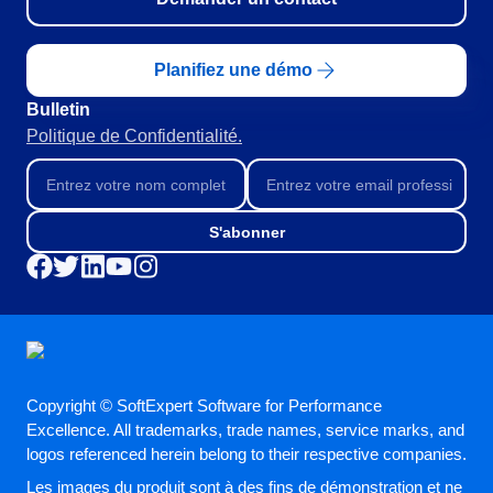
RGPD
Pack Heures de Service
Conseil et Mise en œuvre
Planifiez une démo
Outsourcing
Bulletin
Automatisation des Processus
Politique de Confidentialité.
Support
Validation
Training
Service de Personnalisation
S'abonner
Intégration
Cas a Succes
Matériaux
Démo d'entreprise
Store
Blog
Copyright © SoftExpert Software for Performance
Outils
Excellence. All trademarks, trade names, service marks, and
Newsletter
logos referenced herein belong to their respective companies.
Glossary
Les images du produit sont à des fins de démonstration et ne