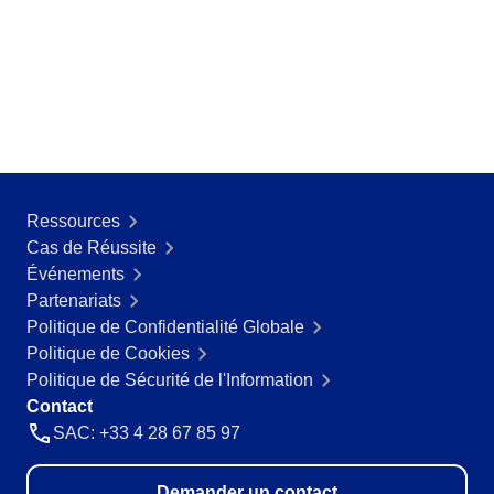
ISO 26000
ITIL
ISO 14971
ISO 45001
ISO 20000
CBOK
ISO 55000
ISO 19011
ISO 13485
Ressources
ISO 22301
Cas de Réussite
COBIT
Événements
BPMN
Partenariats
ISO 31000
Politique de Confidentialité Globale
ISO 37001
Politique de Cookies
ISO 10015
Politique de Sécurité de l'Information
AS9100
Contact
FDA 21 CFR Part 11
SAC: +33 4 28 67 85 97
FDA 21 CFR Part 820
SOX
Demander un contact