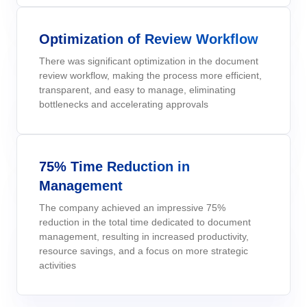
solutions.
Six Sigma
Performance
Gestion des services d'entreprise - ESM
Archive
Ingénierie et Construction
Process
Service de Personnalisation
Optimization of Review Workflow
Project
Maximisez les avantages avec une personnalisation experte : de
PMBOK
There was significant optimization in the document
Risk
Gestion du Travail Collaboratif - CWM
Asset
Produits Chimiques
solutions sur mesure pour améliorer la performance des système
review workflow, making the process more efficient,
Survey
SoftExpert.
transparent, and easy to manage, eliminating
Training
BSC
Santé, Sécurité et Environnement - EHSM
BRM
Services de Santé
bottlenecks and accelerating approvals
Workflow
Intégration
AppBuilder
Les services d'intégration intègrent les solutions SoftExpert avec
Chatbot
Services et Conseil
ISO 26000
APQP-PPAP
d'autres applications.
Problem
75% Time Reduction in
Archive
Copilot AI
Transport et Logistique
Management
ITIL
Asset
The company achieved an impressive 75%
BRM
Capture
reduction in the total time dedicated to document
Calibration
ISO 14971
management, resulting in increased productivity,
Chatbot
resource savings, and a focus on more strategic
Competence
Copilot AI
activities
ISO 45001
Capture
Competence
Customer