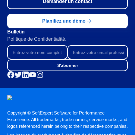
Demander un contact
RGPD
Pack Heures de Service
Conseil et Mise en œuvre
Planifiez une démo
Outsourcing
Bulletin
Automatisation des Processus
Politique de Confidentialité.
Support
Validation
Training
Service de Personnalisation
S'abonner
Intégration
Cas a Succes
Matériaux
Démo d'entreprise
Store
Blog
Outils
Copyright © SoftExpert Software for Performance
Newsletter
Excellence. All trademarks, trade names, service marks, and
Glossary
logos referenced herein belong to their respective companies.