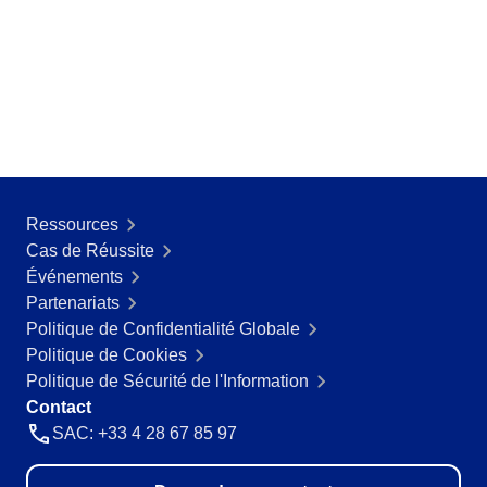
ISO 26000
ITIL
ISO 14971
ISO 45001
ISO 20000
CBOK
ISO 55000
ISO 19011
ISO 13485
Ressources
ISO 22301
Cas de Réussite
COBIT
Événements
BPMN
Partenariats
ISO 31000
Politique de Confidentialité Globale
ISO 37001
Politique de Cookies
ISO 10015
Politique de Sécurité de l'Information
AS9100
Contact
FDA 21 CFR Part 11
SAC: +33 4 28 67 85 97
FDA 21 CFR Part 820
SOX