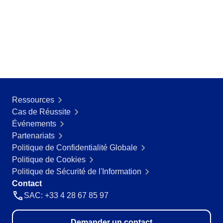
ISO 26000
ITIL
ISO 14971
ISO 45001
ISO 20000
CBOK
ISO 55000
ISO 19011
ISO 13485
Ressources
ISO 22301
Cas de Réussite
COBIT
Événements
BPMN
Partenariats
ISO 31000
Politique de Confidentialité Globale
ISO 37001
Politique de Cookies
ISO 10015
Politique de Sécurité de l'Information
AS9100
Contact
FDA 21 CFR Part 11
SAC: +33 4 28 67 85 97
FDA 21 CFR Part 820
SOX
Demander un contact