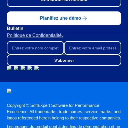
RGPD
Pack Heures de Service
Conseil et Mise en œuvre
Planifiez une démo
Outsourcing
Bulletin
Automatisation des Processus
Politique de Confidentialité.
Support
Validation
Training
Service de Personnalisation
S'abonner
Intégration
Cas a Succes
Matériaux
Démo d'entreprise
Store
Blog
Copyright © SoftExpert Software for Performance
Outils
Excellence. All trademarks, trade names, service marks, and
Newsletter
logos referenced herein belong to their respective companies.
Glossary
Les images du produit sont à des fins de démonstration et ne