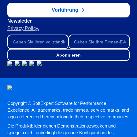
ISO 45001
Storeroom
Vorführung
Supplier
Meeting
Supply
Newsletter
BPMN
Time Control
Privacy Policy.
MSA
Agrarindustrie
Automobil
CBOK
OKR
Bergbau und Metallurgie
Bildung
Abonnieren
ISO 55000
Chemikalien
PDM
Dienstleistungen und Beratung
Einzelhandel, Großhandel und Vertrieb
ISO 19011
Portfolio
Energie und öffentliche Versorgungsunternehmen
Finanzdienstleistungen
Protocol
Gesundheitswesen
Copyright © SoftExpert Software for Performance
Fertigung
Excellence. All trademarks, trade names, service marks, and
Ingenieur- und Bauwesen
Request
logos referenced herein belong to their respective companies.
Konsumgüter
Die Produktbilder dienen Demonstrationszwecken und
Lebensmittel und Getränke
Requirement
spiegeln nicht unbedingt die genaue Konfiguration des
Luft- und Raumfahrt und Verteidigung