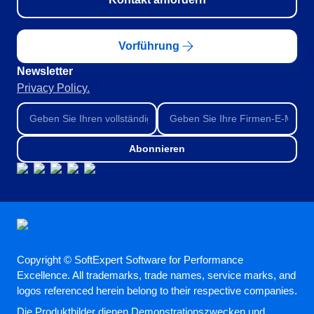
Öffentlicher Sektor
SPC
Pharma und Biowissenschaften
Vorführung
Technologie
Transport und Logistik
Storeroom
Newsletter
ISO 9001
Privacy Policy.
ISO 27001
Supplier
IATF 16949
ISO 22000
Supply
ISO 42001
Abonnieren
ISO 50001
ISO/IEC 17025
Time Control
FSSC 22000
COSO
ISO 14001
ISO 15189
Copyright © SoftExpert Software for Performance
Six Sigma
Excellence. All trademarks, trade names, service marks, and
PMBOK
logos referenced herein belong to their respective companies.
BSC
Die Produktbilder dienen Demonstrationszwecken und