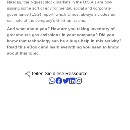
Nasdaq, the biggest stock markets in the U.S.A.) are now
Six Sigma
Performance
Erreichen Sie regulatorische Compliance und Kosteneffizienz:
issuing some sort of environmental, social and corporate
Management von Unternehmensdienstleistungen -
Archive
Luft- und Raumfahrt und Verteidigung
SoftExperts Validierungsdienste für elektronische Systeme.
Process
governance (ESG) report, which almost always includes an
ESM
Project
estimate of the company's GHG emissions.
PMBOK
Risk
Menschliche Entwicklung - HDM
Asset
Öffentlicher Sektor
And what about you? How are you taking inventory of
Survey
greenhouse gas emissions in your company? Did you
Training
know that technology can be a huge help in this activity?
BSC
Veränderungen und Innovation - ICM
BRM
Pharma und Biowissenschaften
Workflow
Read this eBook and learn everything you need to know
about this topic.
AppBuilder
Chatbot
Technologie
ISO 13485
APQP-PPAP
Problem
Teilen Sie diese Ressource
Archive
Copilot AI
Transport und Logistik
ISO 10015
Asset
BRM
Capture
Calibration
AS9100
Chatbot
Competence
Copilot AI
ITIL
Capture
Competence
Customer