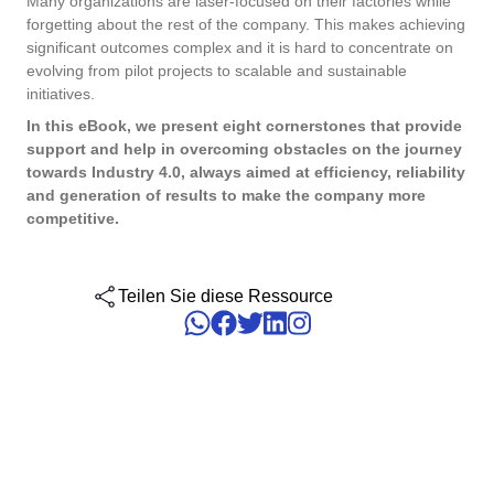
Many organizations are laser-focused on their factories while
Six Sigma
Performance
Erreichen Sie regulatorische Compliance und Kosteneffizienz:
forgetting about the rest of the company. This makes achieving
Management von Unternehmensdienstleistungen -
Archive
Luft- und Raumfahrt und Verteidigung
SoftExperts Validierungsdienste für elektronische Systeme.
Process
significant outcomes complex and it is hard to concentrate on
ESM
evolving from pilot projects to scalable and sustainable
Project
PMBOK
initiatives.
Risk
Menschliche Entwicklung - HDM
Asset
Öffentlicher Sektor
Survey
In this eBook, we present eight cornerstones that provide
support and help in overcoming obstacles on the journey
Training
BSC
Veränderungen und Innovation - ICM
BRM
Pharma und Biowissenschaften
towards Industry 4.0, always aimed at efficiency, reliability
Workflow
and generation of results to make the company more
AppBuilder
competitive.
Chatbot
Technologie
ISO 13485
APQP-PPAP
Problem
Archive
Copilot AI
Transport und Logistik
Teilen Sie diese Ressource
ISO 10015
Asset
BRM
Capture
Calibration
AS9100
Chatbot
Competence
Copilot AI
ITIL
Capture
Competence
Customer