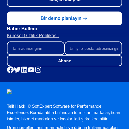
FDA 21 CFR Part 820
Danışmanlık ve Danışmanlık-Uygulama
Training
Bir demo planlayın
Süreç Otomasyonu
Haber Bülteni​
Support
Küresel Gizlilik Politikası.
Özelleştirme Hizmetleri
Entegrasyon
Outsourcing
Doğrulama
Abone
Başarı Örnekleri
Özellikler
Kurumsal demo
Store
Blog
Araçlar
Telif Hakkı © SoftExpert Software for Performance
Newsletter
Excellence. Burada atıfta bulunulan tüm ticari markalar, ticari
isimler, hizmet markaları ve logolar ilgili şirketlere aittir
Ürün görselleri tanıtım amaçlıdır ve ürünün kullanımda olan