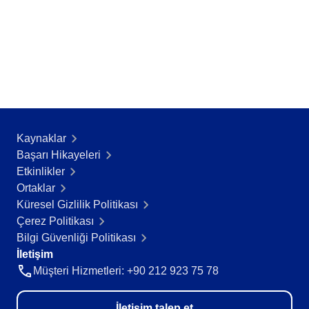
AS9100
ISO 14971
ISO 13485
COBIT
ISO 45001
CBOK
BPMN
ISO 20000
ISO 26000
Kaynaklar
ISO 10015
Başarı Hikayeleri​
ISO 55000
Etkinlikler
ISO 22301
Ortaklar
ISO 19011
Küresel Gizlilik Politikası
ISO 31000
Çerez Politikası
ISO 37001
Bilgi Güvenliği Politikası
ITIL
İletişim
FDA 21 CFR Part 11
Müşteri Hizmetleri: +90 212 923 75 78
SOX
GDPR
İletişim talep et