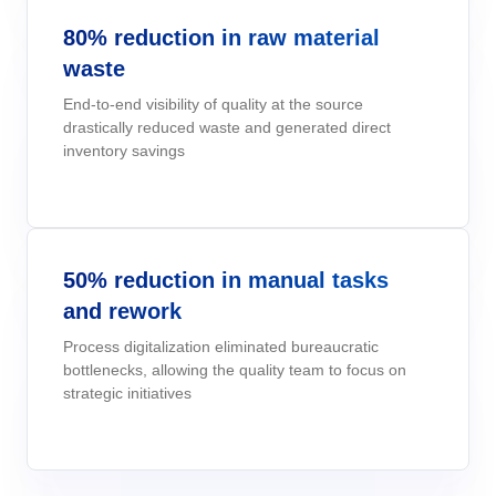
Doğrulama
Six Sigma
Performance
80% reduction in raw material
Yasal Uyumluluk ve Maliyet Verimliliği Sağlayın: SoftExpert'in
Kurumsal Risk - ERM
Archive
Taşımacılık ve Lojistik
Process
Elektronik Sistemler için Doğrulama Hizmetleri.
waste
Project
PMBOK
Risk
End-to-end visibility of quality at the source
Çevre, Sağlık ve Güvenlik - EHSM
Asset
Teknoloji
Survey
drastically reduced waste and generated direct
inventory savings
Training
BSC
İş Yönetimi - CWM
BRM
Tüketim Malları
Workflow
AppBuilder
Chatbot
Üretim
AS9100
APQP-PPAP
Problem
50% reduction in manual tasks
Archive
Copilot AI
Gıda ve İçecek
ISO 14971
and rework
Asset
BRM
Process digitalization eliminated bureaucratic
Capture
Calibration
ISO 13485
bottlenecks, allowing the quality team to focus on
Chatbot
strategic initiatives
Competence
Copilot AI
COBIT
Capture
Competence
Customer