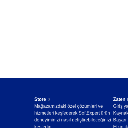
Supplier
Stok durumunu gerçek zamanlı izle ve eksik ve
Supply
Time Control
Supply
Gamification
Malzeme kaydı ve yönetimini optimize ederek 
Eğitim
Enerji ve Kamu Hizmetleri
Gamification
Finansal Hizmetler
Oyunlaştırma ile katılımı ve sürekli gelişimi artı
Havacılık ve Savunma
Hizmetler ve Danışmanlık
Kamu Sektörü ve Dernekler
Kimyasallar
Madencilik ve Metaller
Mühendislik ve İnşaat
Otomotiv
Perakende, Toptan Satış ve Dağıtım
Store
Zaten 
Yaşam Bilimleri ve İlaç
Mağazamızdaki özel çözümleri ve
Giriş y
Sağlık Hizmetleri
hizmetleri keşfederek SoftExpert ürün
Kaynak
Tarım İşletmeleri
deneyiminizi nasıl geliştirebileceğinizi
Başarı 
Taşımacılık ve Lojistik
keşfedin.
Etkinlik