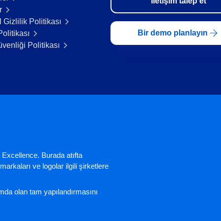
İletişim talep et
r
 Gizlilik Politikası
Bir demo planlayın
olitikası
üvenliği Politikası
 Excellence. Burada atıfta
arkaları ve logolar ilgili şirketlere
nımda olan tam yapılandırmasını