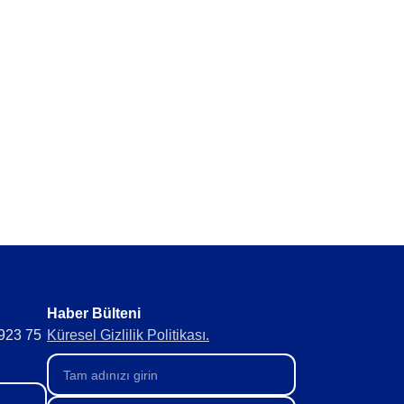
erde topla.
ıkla optimize et.
Haber Bülteni​
 923 75
Küresel Gizlilik Politikası.