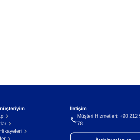
ya fazlalığı önle.
Tedarikçi veri ve belgelerini tek bir y
Time Control
akışı sürdür.
Zaman takibini ve faturalamayı kolayl
r.
müşteriyim
İletişim
ap
Müşteri Hizmetleri: +90 212
lar
78
Hikayeleri​
ler