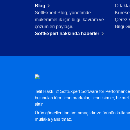
Teknoloji
Blog
Ortakla
Tüketim Malları
SoftExpert Blog, yönetimde
Küresel
Üretim
mükemmellik için bilgi, kavram ve
Çerez P
Gıda ve İçecek
çözümleri paylaşır.
Bilgi G
ISO 9001
SoftExpert hakkında haberler
ISO 27001
IATF 16949
ISO 22000
ISO 42001
ISO 50001
ISO/IEC 17025
FSSC 22000
COSO
Telif Hakkı © SoftExpert Software for Performance
ISO 14001
bulunulan tüm ticari markalar, ticari isimler, hizmet m
ISO 15189
aittir
Six Sigma
Ürün görselleri tanıtım amaçlıdır ve ürünün kulla
PMBOK
mutlaka yansıtmaz.
BSC