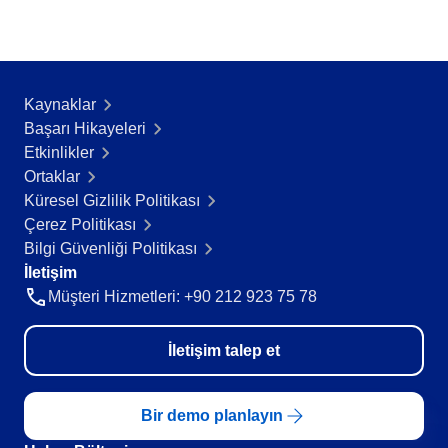
FDA 21 CFR Part 820
Danışmanlık ve Danışmanlık-Uygulama
Training
Süreç Otomasyonu
Kaynaklar
Support
Başarı Hikayeleri​
Özelleştirme Hizmetleri
Etkinlikler
Entegrasyon
Ortaklar
Outsourcing
Küresel Gizlilik Politikası
Doğrulama
Çerez Politikası
Başarı Örnekleri
Bilgi Güvenliği Politikası
Özellikler
İletişim
Kurumsal demo
Müşteri Hizmetleri: +90 212 923 75 78
Store
Blog
Araçlar
İletişim talep et
Newsletter
Bir demo planlayın