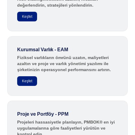
değerlendirin, stratejileri yönlendirin.
Teknoloji
Storeroom
Tüketim Malları
Keşfet
Üretim
Supplier
Gıda ve İçecek
ISO 9001
ISO 27001
Supply
IATF 16949
Kurumsal Varlık - EAM
ISO 22000
Fiziksel varlıkların ömrünü uzatın, maliyetleri
Time Control
ISO 42001
azaltın ve proje ve varlık yönetimi yazılımı ile
şirketinizin operasyonel performansını artırın.
ISO 50001
Gamification
ISO/IEC 17025
Keşfet
FSSC 22000
COSO
ISO 14001
ISO 15189
Six Sigma
Proje ve Portföy - PPM
PMBOK
Projeleri hassasiyetle planlayın, PMBOK® en iyi
uygulamalarına göre faaliyetleri yürütün ve
BSC
kontrol edin.