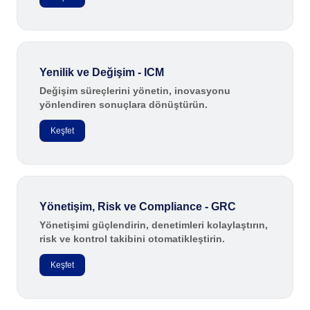
FDA 21 CFR Part 820
Danışmanlık ve Danışmanlık-Uygulama
Training
Süreç Otomasyonu
Yenilik ve Değişim - ICM
Support
Özelleştirme Hizmetleri
Değişim süreçlerini yönetin, inovasyonu
yönlendiren sonuçlara dönüştürün.
Entegrasyon
Outsourcing
Keşfet
Doğrulama
Başarı Örnekleri
Özellikler
Kurumsal demo
Store
Yönetişim, Risk ve Compliance - GRC
Blog
Yönetişimi güçlendirin, denetimleri kolaylaştırın,
risk ve kontrol takibini otomatikleştirin.
Araçlar
Newsletter
Keşfet