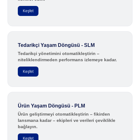
AS9100
ISO 14971
Keşfet
ISO 13485
COBIT
ISO 45001
CBOK
Tedarikçi Yaşam Döngüsü - SLM
BPMN
ISO 20000
Tedarikçi yönetimini otomatikleştirin –
niteliklendirmeden performans izlemeye kadar.
ISO 26000
ISO 10015
Keşfet
ISO 55000
ISO 22301
ISO 19011
ISO 31000
ISO 37001
Ürün Yaşam Döngüsü - PLM
ITIL
Ürün geliştirmeyi otomatikleştirin – fikirden
lansmana kadar – ekipleri ve verileri çeviklikle
FDA 21 CFR Part 11
bağlayın.
SOX
GDPR
Keşfet