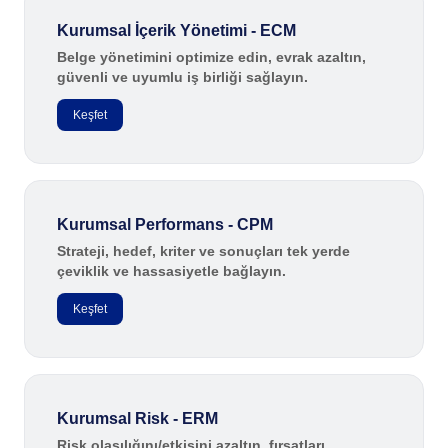
Supplier
ISO 22301
MSA
Kurumsal İçerik Yönetimi - ECM
Supply
Belge yönetimini optimize edin, evrak azaltın,
Time Control
ISO 19011
güvenli ve uyumlu iş birliği sağlayın.
Gamification
OKR
Eğitim
Keşfet
Enerji ve Kamu Hizmetleri
PDM
ISO 31000
Finansal Hizmetler
Havacılık ve Savunma
Portfolio
Hizmetler ve Danışmanlık
ISO 37001
Kurumsal Performans - CPM
Kamu Sektörü ve Dernekler
Kimyasallar
Protocol
Strateji, hedef, kriter ve sonuçları tek yerde
ITIL
çeviklik ve hassasiyetle bağlayın.
Madencilik ve Metaller
Mühendislik ve İnşaat
Request
Keşfet
Otomotiv
Perakende, Toptan Satış ve Dağıtım
Requirement
Yaşam Bilimleri ve İlaç
Sağlık Hizmetleri
Tarım İşletmeleri
Kurumsal Risk - ERM
SPC
Taşımacılık ve Lojistik
Risk olasılığını/etkisini azaltın, fırsatları