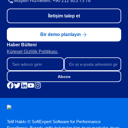
Müşteri Hizmetleri: +90 212 923 75 78
İletişim talep et
Bir demo planlayın
Haber Bülteni​
Küresel Gizlilik Politikası.
Abone
Telif Hakkı © SoftExpert Software for Performance
Excellence. Burada atıfta bulunulan tüm ticari markalar, ticari