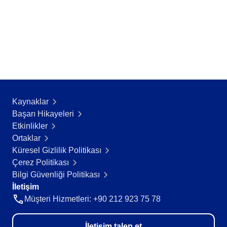
AS9100
ISO 14971
ISO 13485
COBIT
ISO 45001
CBOK
BPMN
ISO 20000
ISO 26000
Kaynaklar
ISO 10015
Başarı Hikayeleri​
ISO 55000
Etkinlikler
ISO 22301
Ortaklar
ISO 19011
Küresel Gizlilik Politikası
ISO 31000
Çerez Politikası
ISO 37001
Bilgi Güvenliği Politikası
ITIL
İletişim
FDA 21 CFR Part 11
Müşteri Hizmetleri: +90 212 923 75 78
SOX
GDPR
İletişim talep et