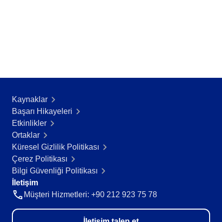
AS9100
ISO 14971
ISO 13485
COBIT
ISO 45001
CBOK
BPMN
ISO 20000
ISO 26000
Kaynaklar
ISO 10015
Başarı Hikayeleri​
ISO 55000
Etkinlikler
ISO 22301
Ortaklar
ISO 19011
Küresel Gizlilik Politikası
ISO 31000
Çerez Politikası
ISO 37001
Bilgi Güvenliği Politikası
ITIL
İletişim
FDA 21 CFR Part 11
Müşteri Hizmetleri: +90 212 923 75 78
SOX
GDPR
İletişim talep et