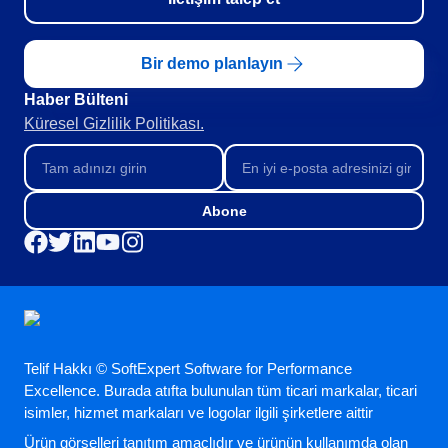
FDA 21 CFR Part 820
Danışmanlık ve Danışmanlık-Uygulama
Training
Bir demo planlayın
Süreç Otomasyonu
Haber Bülteni​
Support
Küresel Gizlilik Politikası.
Özelleştirme Hizmetleri
Entegrasyon
Outsourcing
Doğrulama
Abone
Başarı Örnekleri
Özellikler
Kurumsal demo
Store
Blog
Araçlar
Telif Hakkı © SoftExpert Software for Performance
Newsletter
Excellence. Burada atıfta bulunulan tüm ticari markalar, ticari
isimler, hizmet markaları ve logolar ilgili şirketlere aittir
Ürün görselleri tanıtım amaçlıdır ve ürünün kullanımda olan