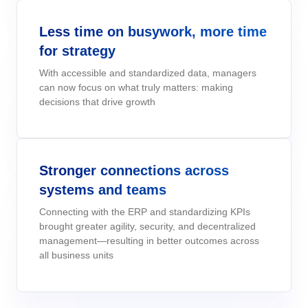
Doğrulama
Six Sigma
Performance
Yasal Uyumluluk ve Maliyet Verimliliği Sağlayın: SoftExpert'in
Kurumsal Risk - ERM
Archive
Taşımacılık ve Lojistik
Process
Less time on busywork, more time
Elektronik Sistemler için Doğrulama Hizmetleri.
Project
for strategy
PMBOK
Risk
Çevre, Sağlık ve Güvenlik - EHSM
Asset
Teknoloji
With accessible and standardized data, managers
Survey
can now focus on what truly matters: making
Training
BSC
decisions that drive growth
İş Yönetimi - CWM
BRM
Tüketim Malları
Workflow
AppBuilder
Chatbot
Üretim
AS9100
APQP-PPAP
Problem
Stronger connections across
Archive
Copilot AI
Gıda ve İçecek
ISO 14971
systems and teams
Asset
BRM
Connecting with the ERP and standardizing KPIs
Capture
brought greater agility, security, and decentralized
Calibration
ISO 13485
management—resulting in better outcomes across
Chatbot
all business units
Competence
Copilot AI
COBIT
Capture
Competence
Customer