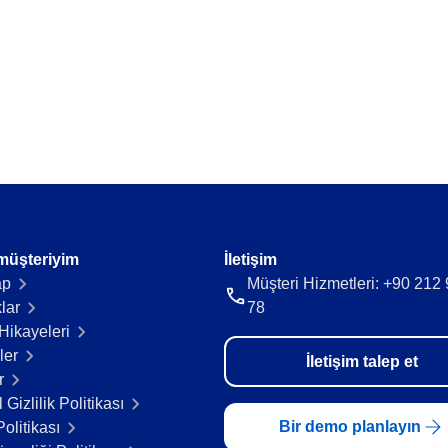
ya fazlalığı önle.
Tedarikçi veri ve belgelerini tek bir y
Time Control
akışı sürdür.
Zaman takibini ve faturalamayı kolayl
r.
müşteriyim
İletişim
ap
Müşteri Hizmetleri: +90 212
lar
78
Hikayeleri​
ler
İletişim talep et
r
 Gizlilik Politikası
Bir demo planlayın
olitikası