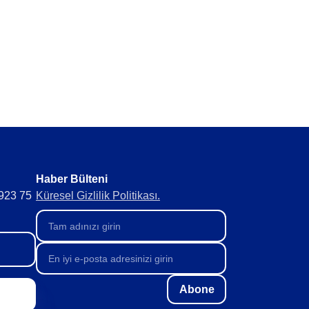
erde topla.
ıkla optimize et.
Haber Bülteni​
 923 75
Küresel Gizlilik Politikası.
Abone