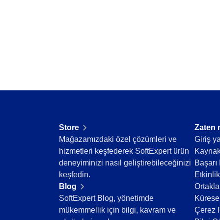
Supplier
Stok durumunu gerçek zamanlı izle ve eksik ve
Supply
Time Control
Supply
Gamification
Malzeme kaydı ve yönetimini optimize ederek 
Eğitim
Enerji ve Kamu Hizmetleri
Gamification
Finansal Hizmetler
Oyunlaştırma ile katılımı ve sürekli gelişimi artı
Havacılık ve Savunma
Hizmetler ve Danışmanlık
Kamu Sektörü ve Dernekler
Kimyasallar
Store
Zaten 
Madencilik ve Metaller
Mağazamızdaki özel çözümleri ve
Giriş y
Mühendislik ve İnşaat
hizmetleri keşfederek SoftExpert ürün
Kaynak
Otomotiv
deneyiminizi nasıl geliştirebileceğinizi
Başarı 
Perakende, Toptan Satış ve Dağıtım
keşfedin.
Etkinlik
Yaşam Bilimleri ve İlaç
Blog
Ortakla
Sağlık Hizmetleri
SoftExpert Blog, yönetimde
Küresel
Tarım İşletmeleri
mükemmellik için bilgi, kavram ve
Çerez P
Taşımacılık ve Lojistik