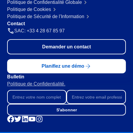
Politique de Confidentialité Globale
Produits Chimiques
Politique de Cookies
SPC
Services de Santé
Politique de Sécurité de l'Information
Services et Conseil
Contact
Transport et Logistique
Storeroom
SAC: +33 4 28 67 85 97
ISO 9001
ISO 27001
Supplier
Demander un contact
IATF 16949
ISO 22000
Supply
ISO 42001
Planifiez une démo
ISO 50001
ISO/IEC 17025
Bulletin
Time Control
FSSC 22000
Politique de Confidentialité.
COSO
ISO 14001
ISO 15189
S'abonner
Six Sigma
PMBOK
BSC