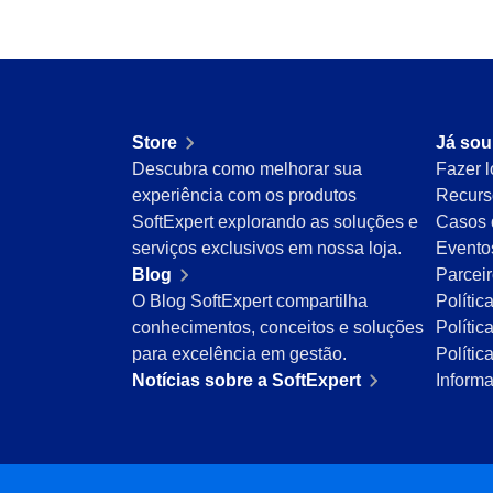
Mineração e Metalurgia
Produtos Químicos
Serviços e Consultoria
Varejo, Atacado e Distribuição
ISO 9001
Store
Já sou
ISO 27001
Descubra como melhorar sua
Fazer l
IATF 16949
experiência com os produtos
Recurs
ISO 22000
SoftExpert explorando as soluções e
Casos 
ISO 42001
serviços exclusivos em nossa loja.
Evento
ISO 50001
Blog
Parcei
ISO/IEC 17025
O Blog SoftExpert compartilha
Polític
FSSC 22000
conhecimentos, conceitos e soluções
Polític
COSO
para excelência em gestão.
Políti
ISO 14001
Notícias sobre a SoftExpert
Inform
ISO 15189
Six Sigma
PMBOK
BSC